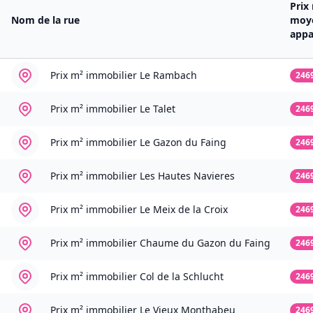
Prix
Nom de la rue
moy
app
Prix m² immobilier
Le Rambach
246
Prix m² immobilier
Le Talet
246
Prix m² immobilier
Le Gazon du Faing
246
Prix m² immobilier
Les Hautes Navieres
246
Prix m² immobilier
Le Meix de la Croix
246
Prix m² immobilier
Chaume du Gazon du Faing
246
Prix m² immobilier
Col de la Schlucht
246
Prix m² immobilier
Le Vieux Monthabeu
246