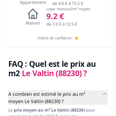
Appartement
de
4.6
€ à
15.5
€
Loyer mensuel/m² moyen
9.2
€
Maison
de
7.0
€ à
12.5
€
Indice de confiance:
FAQ : Quel est le prix au
m2
Le Valtin (88230)
?
A combien est estimé le prix au m²
moyen Le Valtin (88230) ?
Le
prix moyen au m² Le Valtin (88230)
pour