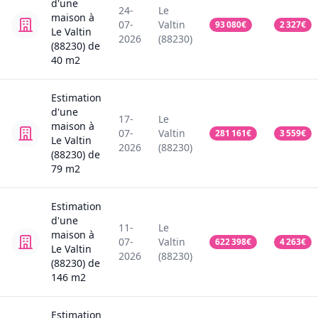
d'une
24-
Le
maison
à
07-
Valtin
93 080
€
2 327
€
Le Valtin
2026
(88230)
(88230)
de
40
m2
Estimation
d'une
17-
Le
maison
à
07-
Valtin
281 161
€
3 559
€
Le Valtin
2026
(88230)
(88230)
de
79
m2
Estimation
d'une
11-
Le
maison
à
07-
Valtin
622 398
€
4 263
€
Le Valtin
2026
(88230)
(88230)
de
146
m2
Estimation