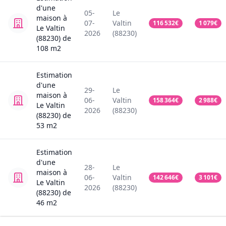
d'une
05-
Le
maison
à
07-
Valtin
116 532
€
1 079
€
Le Valtin
2026
(88230)
(88230)
de
108
m2
Estimation
d'une
29-
Le
maison
à
06-
Valtin
158 364
€
2 988
€
Le Valtin
2026
(88230)
(88230)
de
53
m2
Estimation
d'une
28-
Le
maison
à
06-
Valtin
142 646
€
3 101
€
Le Valtin
2026
(88230)
(88230)
de
46
m2