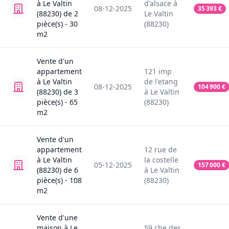
à
Le Valtin
d'alsace
à
08-12-2025
35 393
€
(88230)
de
2
Le Valtin
pièce(s) -
30
(88230)
m2
Vente
d'un
appartement
121
imp
à
Le Valtin
de l'etang
08-12-2025
104 900
€
(88230)
de
3
à
Le Valtin
pièce(s) -
65
(88230)
m2
Vente
d'un
appartement
12
rue de
à
Le Valtin
la costelle
05-12-2025
157 000
€
(88230)
de
6
à
Le Valtin
pièce(s) -
108
(88230)
m2
Vente
d'une
maison
à
Le
59
che des