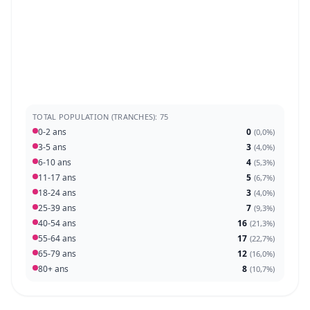
TOTAL POPULATION (TRANCHES): 75
0-2 ans
0
(
0,0%
)
3-5 ans
3
(
4,0%
)
6-10 ans
4
(
5,3%
)
11-17 ans
5
(
6,7%
)
18-24 ans
3
(
4,0%
)
25-39 ans
7
(
9,3%
)
40-54 ans
16
(
21,3%
)
55-64 ans
17
(
22,7%
)
65-79 ans
12
(
16,0%
)
80+ ans
8
(
10,7%
)