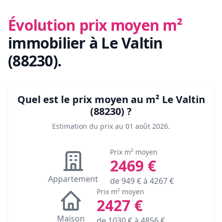
Évolution prix moyen m²
immobilier
à Le Valtin
(88230)
.
Quel est le prix moyen au m²
Le Valtin
(88230)
?
Estimation du prix au
01 août 2026
.
Prix m² moyen
2469
€
Appartement
de
949
€ à
4267
€
Prix m² moyen
2427
€
Maison
de
1030
€ à
4856
€