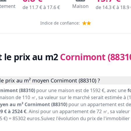
tement
Maison
de
11.7
€ à
17.6
€
de
14.3
€ à
18.9
Indice de confiance:
t le prix au m2
Cornimont (8831
le prix au m² moyen Cornimont (88310) ?
rnimont (88310)
pour une maison est de 1592 €, avec une
f
maison de 110 ㎡, sa valeur sur le marché serait estimée à (1
yen au m² Cornimont (88310)
pour un appartement est de 
9 € à 2524 €
. Ainsi pour un appartement de 72 ㎡, sa valeur
85 €) = 85302 euros.Suivez l'évolution du prix de l'immobili