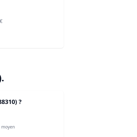
€
)
.
88310)
?
² moyen