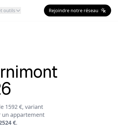
t outils
Rejoindre notre réseau
rnimont
26
 1592 €, variant
 un appartement
2524 €
.