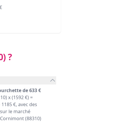
€
0)
?
ourchette de 633 €
10) x (1592 €) =
1185 €, avec des
 sur le marché
er Cornimont (88310)