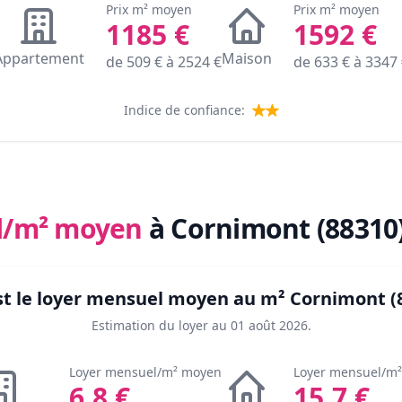
Prix m² moyen
Prix m² moyen
1185
€
1592
€
Appartement
Maison
de
509
€ à
2524
€
de
633
€ à
3347
Indice de confiance:
l/m² moyen
à Cornimont (88310
st le loyer mensuel moyen au m²
Cornimont (
Estimation du loyer au
01 août 2026
.
Loyer mensuel/m² moyen
Loyer mensuel/m
6.8
€
15.7
€