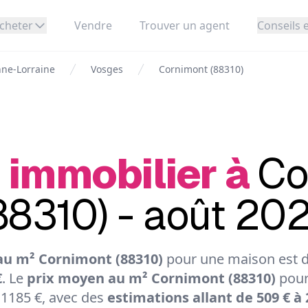
cheter
Vendre
Trouver un agent
Conseils e
ne-Lorraine
Vosges
Cornimont (88310)
 immobilier à
Co
88310) - août 20
au m² Cornimont (88310)
pour une maison est de
€
. Le
prix moyen au m² Cornimont (88310)
pour
 1185 €, avec des
estimations allant de 509 € à 