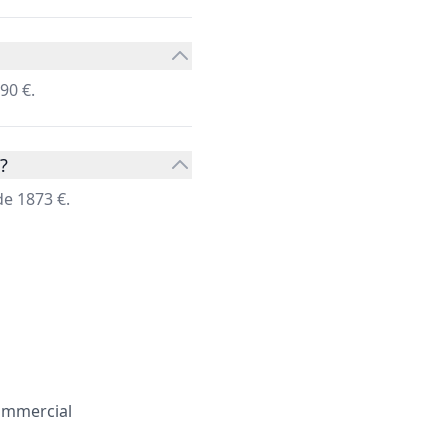
90 €.
?
e 1873 €.
ommercial