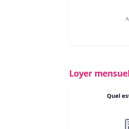
A
Loyer mensue
Quel es