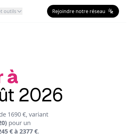
t outils
Rejoindre notre réseau
r à
oût 2026
e 1690 €, variant
20)
pour un
45 € à 2377 €
.