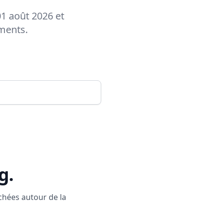
01 août 2026 et
ements.
g
.
rchées autour de la