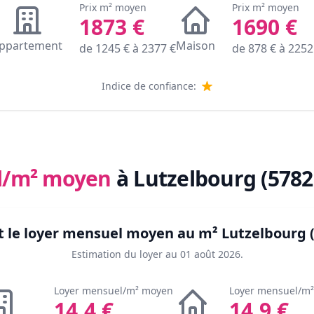
Prix m² moyen
Prix m² moyen
1873
€
1690
€
ppartement
Maison
de
1245
€ à
2377
€
de
878
€ à
2252
Indice de confiance:
l/m² moyen
à Lutzelbourg (5782
t le loyer mensuel moyen au m²
Lutzelbourg 
Estimation du loyer au
01 août 2026
.
Loyer mensuel/m² moyen
Loyer mensuel/m
14.4
€
14.9
€