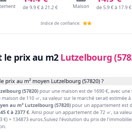
tement
Maison
de
9.9
€ à
21.2
€
de
5.9
€ à
17.9
€
Indice de confiance:
t le prix au m2
Lutzelbourg (578
le prix au m² moyen Lutzelbourg (57820) ?
zelbourg (57820)
pour une maison est de 1690 €, avec une
e maison de 110 ㎡, sa valeur sur le marché serait estimée à (
yen au m² Lutzelbourg (57820)
pour un appartement est d
45 € à 2377 €
. Ainsi pour un appartement de 72 ㎡, sa valeu
73 €) = 134873 euros.Suivez l'évolution du prix de l'immobili
on.