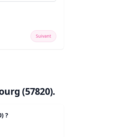
Suivant
ourg (57820)
.
0)
?