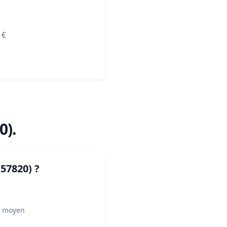
€
0)
.
(57820)
?
² moyen