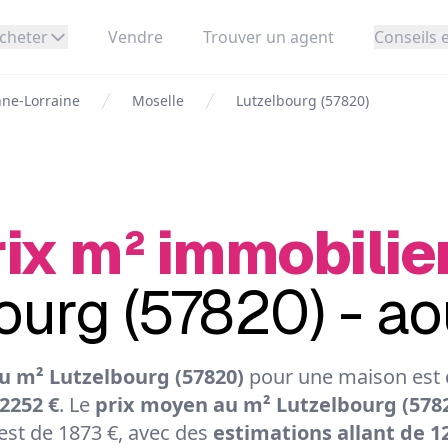
cheter
Vendre
Trouver un agent
Conseils e
ne-Lorraine
Moselle
Lutzelbourg (57820)
ix m² immobilie
ourg (57820) - a
u m² Lutzelbourg (57820)
pour une maison est d
 2252 €
. Le
prix moyen au m² Lutzelbourg (578
st de 1873 €, avec des
estimations allant de 12