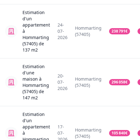
Estimation
d'un
appartement
24-
Hommarting
à
07-
238 791
€
(57405)
Hommarting
2026
(57405)
de
137
m2
Estimation
d'une
20-
maison
à
Hommarting
07-
296 058
€
Hommarting
(57405)
2026
(57405)
de
147
m2
Estimation
d'un
appartement
17-
Hommarting
à
07-
105 840
€
(57405)
Hommarting
2026