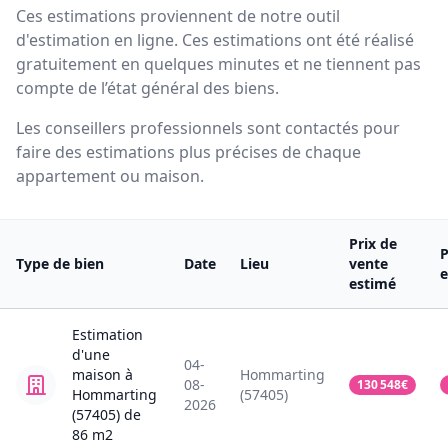
Ces estimations proviennent de notre outil
d'estimation en ligne. Ces estimations ont été réalisé
gratuitement en quelques minutes et ne tiennent pas
compte de l’état général des biens.
Les conseillers professionnels sont contactés pour
faire des estimations plus précises de chaque
appartement ou maison.
Prix de
P
Type de bien
Date
Lieu
vente
e
estimé
Estimation
d'une
04-
maison
à
Hommarting
08-
130 548
€
Hommarting
(57405)
2026
(57405)
de
86
m2