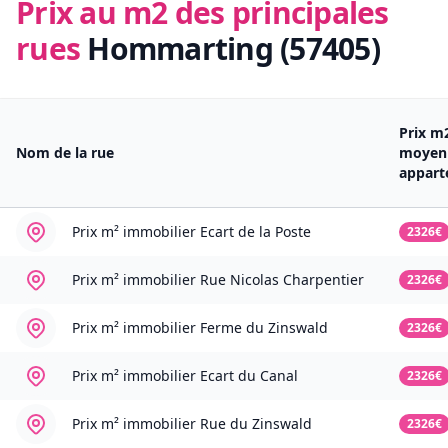
Prix au m2 des principales
rues
Hommarting (57405)
Prix m
Nom de la rue
moyen
appar
Prix m² immobilier
Ecart de la Poste
2326€
Prix m² immobilier
Rue Nicolas Charpentier
2326€
Prix m² immobilier
Ferme du Zinswald
2326€
Prix m² immobilier
Ecart du Canal
2326€
Prix m² immobilier
Rue du Zinswald
2326€