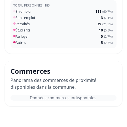
TOTAL PERSONNES: 183
En emploi
111
(
60,7%
)
Sans emploi
13
(
7,1%
)
Retraités
39
(
21,3%
)
Étudiants
10
(
5,5%
)
Au foyer
5
(
2,7%
)
Autres
5
(
2,7%
)
Commerces
Panorama des commerces de proximité
disponibles dans la commune.
Données commerces indisponibles.