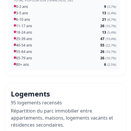
TOTAL POPULATION (TRANCHES): 242
0-2 ans
9
(
3,7%
)
3-5 ans
13
(
5,4%
)
6-10 ans
21
(
8,7%
)
11-17 ans
26
(
10,7%
)
18-24 ans
13
(
5,4%
)
25-39 ans
47
(
19,4%
)
40-54 ans
55
(
22,7%
)
55-64 ans
26
(
10,7%
)
65-79 ans
26
(
10,7%
)
80+ ans
6
(
2,5%
)
Logements
95 logements recensés
Répartition du parc immobilier entre
appartements, maisons, logements vacants et
résidences secondaires.