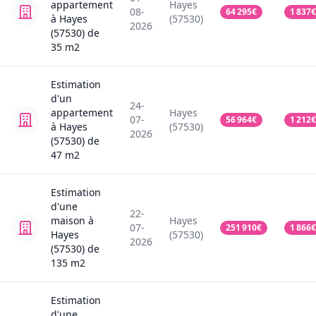
appartement
Hayes
08-
64 295
€
1 837
€
à Hayes
(57530)
2026
(57530)
de
35
m2
Estimation
d'un
24-
appartement
Hayes
07-
56 964
€
1 212
€
à Hayes
(57530)
2026
(57530)
de
47
m2
Estimation
d'une
22-
maison
à
Hayes
07-
251 910
€
1 866
€
Hayes
(57530)
2026
(57530)
de
135
m2
Estimation
d'une