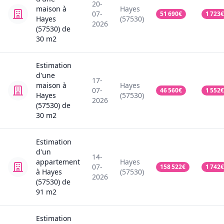
20-
maison
à
Hayes
07-
51 690
€
1 723
€
Hayes
(57530)
2026
(57530)
de
30
m2
Estimation
d'une
17-
maison
à
Hayes
07-
46 560
€
1 552
€
Hayes
(57530)
2026
(57530)
de
30
m2
Estimation
d'un
14-
appartement
Hayes
07-
158 522
€
1 742
€
à Hayes
(57530)
2026
(57530)
de
91
m2
Estimation