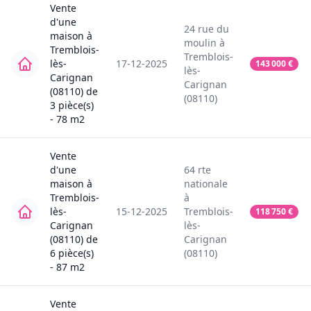
Vente
d'une
24
rue du
maison
à
moulin
à
Tremblois-
Tremblois-
lès-
17-12-2025
143 000
€
lès-
Carignan
Carignan
(08110)
de
(08110)
3
pièce(s)
-
78
m2
Vente
d'une
64
rte
maison
à
nationale
Tremblois-
à
lès-
15-12-2025
Tremblois-
118 750
€
Carignan
lès-
(08110)
de
Carignan
6
pièce(s)
(08110)
-
87
m2
Vente