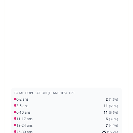
TOTAL POPULATION (TRANCHES): 159
0-2 ans
2
(
1,3%
)
3-5 ans
11
(
6,9%
)
6-10 ans
11
(
6,9%
)
11-17 ans
6
(
3,8%
)
18-24 ans
7
(
4,4%
)
25-39 ans
25
(
15,7%
)