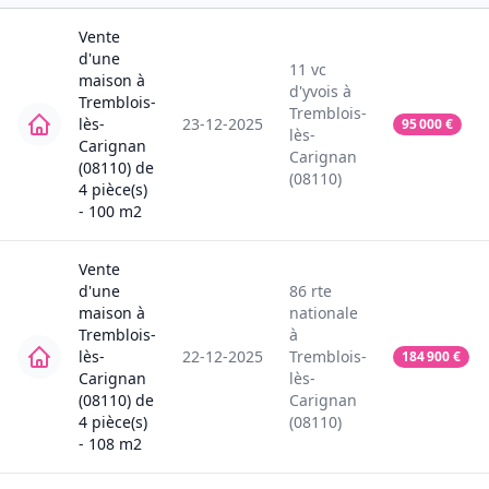
Vente
d'une
11
vc
maison
à
d'yvois
à
Tremblois-
Tremblois-
lès-
23-12-2025
95 000
€
lès-
Carignan
Carignan
(08110)
de
(08110)
4
pièce(s)
-
100
m2
Vente
d'une
86
rte
maison
à
nationale
Tremblois-
à
lès-
22-12-2025
Tremblois-
184 900
€
Carignan
lès-
(08110)
de
Carignan
4
pièce(s)
(08110)
-
108
m2