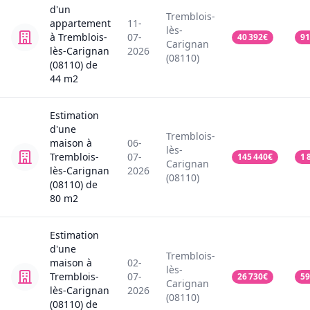
d'un
Tremblois-
appartement
11-
lès-
à Tremblois-
07-
40 392
€
91
Carignan
lès-Carignan
2026
(08110)
(08110)
de
44
m2
Estimation
d'une
Tremblois-
maison
à
06-
lès-
Tremblois-
07-
145 440
€
1 
Carignan
lès-Carignan
2026
(08110)
(08110)
de
80
m2
Estimation
d'une
Tremblois-
maison
à
02-
lès-
Tremblois-
07-
26 730
€
59
Carignan
lès-Carignan
2026
(08110)
(08110)
de