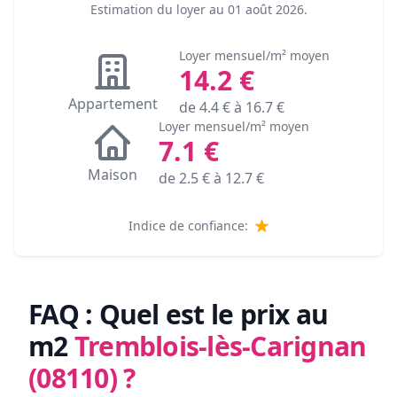
Estimation du loyer au
01 août 2026
.
Loyer mensuel/m² moyen
14.2
€
Appartement
de
4.4
€ à
16.7
€
Loyer mensuel/m² moyen
7.1
€
Maison
de
2.5
€ à
12.7
€
Indice de confiance:
FAQ : Quel est le prix au
m2
Tremblois-lès-Carignan
(08110)
?