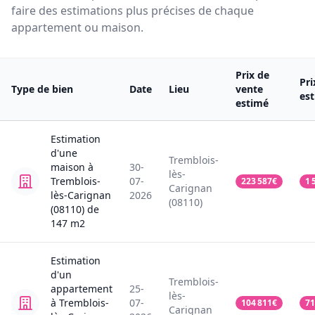
faire des estimations plus précises de chaque
appartement ou maison.
Prix de
Pri
Type de bien
Date
Lieu
vente
es
estimé
Estimation
d'une
Tremblois-
maison
à
30-
lès-
Tremblois-
07-
223 587
€
1 
Carignan
lès-Carignan
2026
(08110)
(08110)
de
147
m2
Estimation
d'un
Tremblois-
appartement
25-
lès-
à Tremblois-
07-
104 811
€
71
Carignan