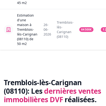
45
m2
Estimation
d'une
Tremblois-
maison
à
26-
lès-
Tremblois-
06-
64 500
€
1 
Carignan
lès-Carignan
2026
(08110)
(08110)
de
50
m2
Tremblois-lès-Carignan
(08110):
Les
dernières ventes
immobilières DVF
réalisées.