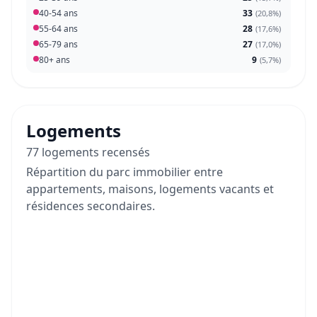
40-54 ans
33
(
20,8%
)
55-64 ans
28
(
17,6%
)
65-79 ans
27
(
17,0%
)
80+ ans
9
(
5,7%
)
Logements
77 logements recensés
Répartition du parc immobilier entre
appartements, maisons, logements vacants et
résidences secondaires.