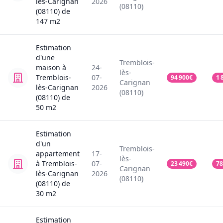
lès-Carignan
2026
(08110)
(08110)
de
147
m2
Estimation
d'une
Tremblois-
maison
à
24-
lès-
Tremblois-
07-
94 900
€
1 
Carignan
lès-Carignan
2026
(08110)
(08110)
de
50
m2
Estimation
d'un
Tremblois-
appartement
17-
lès-
à Tremblois-
07-
23 490
€
78
Carignan
lès-Carignan
2026
(08110)
(08110)
de
30
m2
Estimation