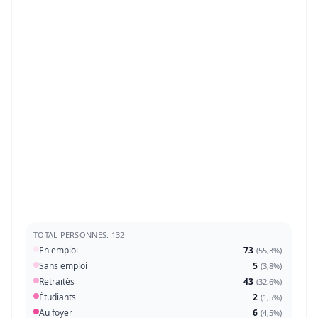
TOTAL PERSONNES: 132
En emploi
73
(
55,3%
)
Sans emploi
5
(
3,8%
)
Retraités
43
(
32,6%
)
Étudiants
2
(
1,5%
)
Au foyer
6
(
4,5%
)