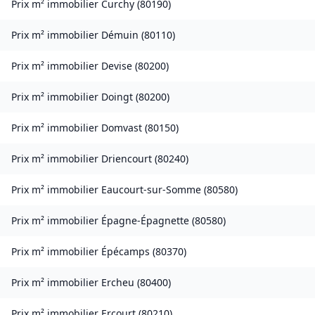
Prix m² immobilier
Curchy
(
80190
)
Prix m² immobilier
Démuin
(
80110
)
Prix m² immobilier
Devise
(
80200
)
Prix m² immobilier
Doingt
(
80200
)
Prix m² immobilier
Domvast
(
80150
)
Prix m² immobilier
Driencourt
(
80240
)
Prix m² immobilier
Eaucourt-sur-Somme
(
80580
)
Prix m² immobilier
Épagne-Épagnette
(
80580
)
Prix m² immobilier
Épécamps
(
80370
)
Prix m² immobilier
Ercheu
(
80400
)
Prix m² immobilier
Ercourt
(
80210
)