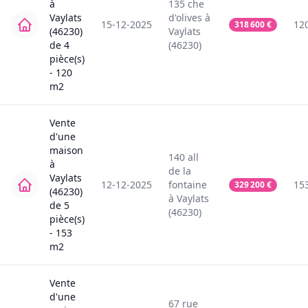
à
135
che
Vaylats
d'olives
à
15-12-2025
12
318 600
€
(46230)
Vaylats
de
4
(46230)
pièce(s)
-
120
m2
Vente
d'une
maison
140
all
à
de la
Vaylats
12-12-2025
fontaine
15
329 200
€
(46230)
à
Vaylats
de
5
(46230)
pièce(s)
-
153
m2
Vente
d'une
67
rue