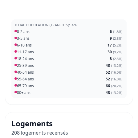
TOTAL POPULATION (TRANCHES): 326
0-2 ans
6
(
1,8%
)
3-5 ans
9
(
2,8%
)
6-10 ans
17
(
5,2%
)
11-17 ans
30
(
9,2%
)
18-24 ans
8
(
2,5%
)
25-39 ans
43
(
13,2%
)
40-54 ans
52
(
16,0%
)
55-64 ans
52
(
16,0%
)
65-79 ans
66
(
20,2%
)
80+ ans
43
(
13,2%
)
Logements
208 logements recensés