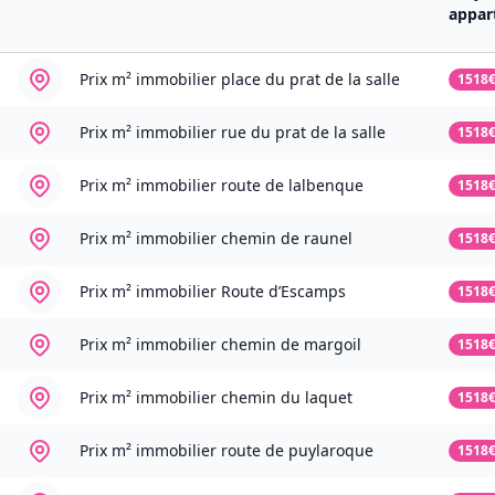
appar
Prix m² immobilier
place du prat de la salle
1518
Prix m² immobilier
rue du prat de la salle
1518
Prix m² immobilier
route de lalbenque
1518
Prix m² immobilier
chemin de raunel
1518
Prix m² immobilier
Route d’Escamps
1518
Prix m² immobilier
chemin de margoil
1518
Prix m² immobilier
chemin du laquet
1518
Prix m² immobilier
route de puylaroque
1518