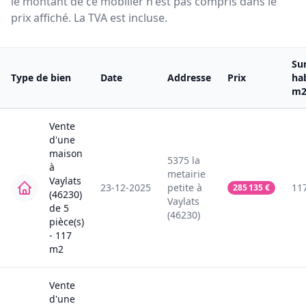
le montant de ce mobilier n'est pas compris dans le
prix affiché. La TVA est incluse.
Su
Type de bien
Date
Addresse
Prix
ha
m
Vente
d'une
maison
5375
la
à
metairie
Vaylats
23-12-2025
petite
à
11
285 135
€
(46230)
Vaylats
de
5
(46230)
pièce(s)
-
117
m2
Vente
d'une