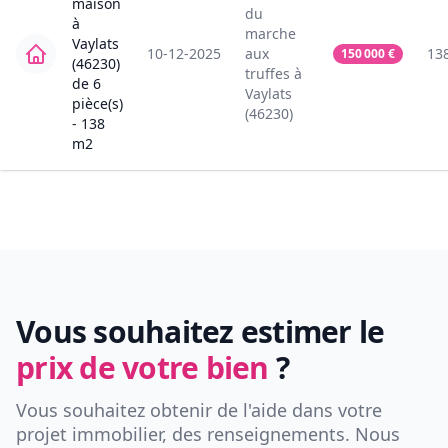
maison
du
à
marche
Vaylats
10-12-2025
aux
13
150 000
€
(46230)
truffes
à
de
6
Vaylats
pièce(s)
(46230)
-
138
m2
Vous souhaitez estimer le
prix de votre bien
?
Vous souhaitez obtenir de l'aide dans votre
projet immobilier, des renseignements. Nous