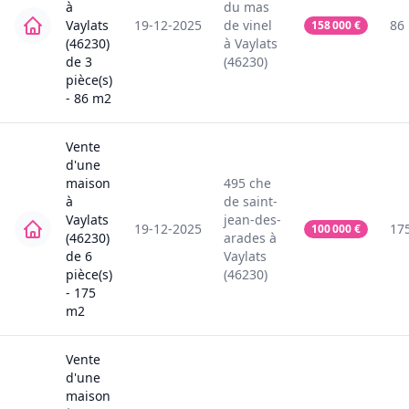
à
du mas
Vaylats
19-12-2025
de vinel
86
158 000
€
(46230)
à
Vaylats
de
3
(46230)
pièce(s)
-
86
m2
Vente
d'une
maison
495
che
à
de saint-
Vaylats
jean-des-
19-12-2025
17
100 000
€
(46230)
arades
à
de
6
Vaylats
pièce(s)
(46230)
-
175
m2
Vente
d'une
maison