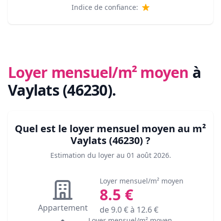
Indice de confiance:
Loyer mensuel/m² moyen
à
Vaylats (46230)
.
Quel est le loyer mensuel moyen au m²
Vaylats (46230)
?
Estimation du loyer au
01 août 2026
.
Loyer mensuel/m² moyen
8.5
€
Appartement
de
9.0
€ à
12.6
€
Loyer mensuel/m² moyen