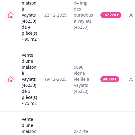
maison
64
imp
à
des
Vaylats
22-12-2025
ouradous
90
162 220
€
(46230)
à
Vaylats
de
4
(46230)
pièce(s)
-
90
m2
Vente
d'une
maison
5090
à
vigne
Vaylats
19-12-2025
vieille
à
75
90 000
€
(46230)
Vaylats
de
3
(46230)
pièce(s)
-
75
m2
Vente
d'une
maison
222
rte