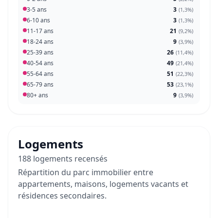
3-5 ans
3
(
1,3%
)
6-10 ans
3
(
1,3%
)
11-17 ans
21
(
9,2%
)
18-24 ans
9
(
3,9%
)
25-39 ans
26
(
11,4%
)
40-54 ans
49
(
21,4%
)
55-64 ans
51
(
22,3%
)
65-79 ans
53
(
23,1%
)
80+ ans
9
(
3,9%
)
Logements
188 logements recensés
Répartition du parc immobilier entre
appartements, maisons, logements vacants et
résidences secondaires.