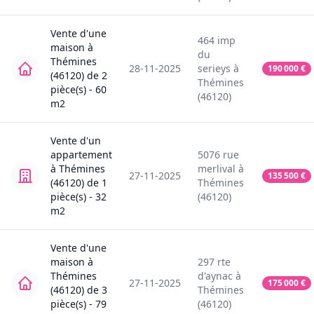
Vente
d'une
464
imp
maison
à
du
Thémines
28-11-2025
serieys
à
190 000
€
(46120)
de
2
Thémines
pièce(s) -
60
(46120)
m2
Vente
d'un
appartement
5076
rue
à
Thémines
merlival
à
27-11-2025
135 500
€
(46120)
de
1
Thémines
pièce(s) -
32
(46120)
m2
Vente
d'une
maison
à
297
rte
Thémines
d'aynac
à
27-11-2025
175 000
€
(46120)
de
3
Thémines
pièce(s) -
79
(46120)