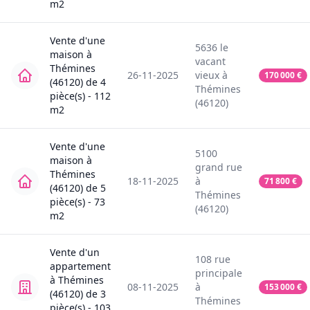
m2
Vente
d'une
5636
le
maison
à
vacant
Thémines
26-11-2025
vieux
à
170 000
€
(46120)
de
4
Thémines
pièce(s) -
112
(46120)
m2
Vente
d'une
5100
maison
à
grand rue
Thémines
18-11-2025
à
71 800
€
(46120)
de
5
Thémines
pièce(s) -
73
(46120)
m2
Vente
d'un
108
rue
appartement
principale
à
Thémines
08-11-2025
à
153 000
€
(46120)
de
3
Thémines
pièce(s) -
103