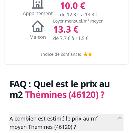
10.0
€
Appartement
de
12.3
€ à
13.3
€
Loyer mensuel/m² moyen
13.3
€
Maison
de
7.7
€ à
11.5
€
Indice de confiance:
FAQ : Quel est le prix au
m2
Thémines (46120)
?
A combien est estimé le prix au m²
moyen Thémines (46120) ?