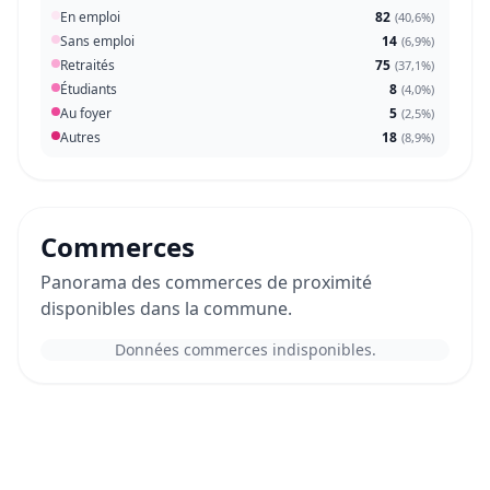
En emploi
82
(
40,6%
)
Sans emploi
14
(
6,9%
)
Retraités
75
(
37,1%
)
Étudiants
8
(
4,0%
)
Au foyer
5
(
2,5%
)
Autres
18
(
8,9%
)
Commerces
Panorama des commerces de proximité
disponibles dans la commune.
Données commerces indisponibles.