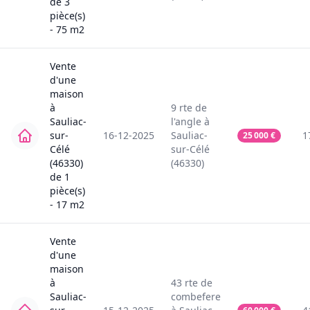
de
3
pièce(s)
-
75
m2
Vente
d'une
maison
à
9
rte de
Sauliac-
l'angle
à
sur-
16-12-2025
Sauliac-
1
25 000
€
Célé
sur-Célé
(46330)
(46330)
de
1
pièce(s)
-
17
m2
Vente
d'une
maison
à
43
rte de
Sauliac-
combefere