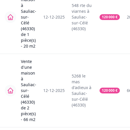
à
548
rte du
Sauliac-
viarnes
à
sur-
12-12-2025
Sauliac-
2
120 000
€
Célé
sur-Célé
(46330)
(46330)
de
1
pièce(s)
-
20
m2
Vente
d'une
maison
5268
le
à
mas
Sauliac-
d'adieux
à
sur-
12-12-2025
6
120 000
€
Sauliac-
Célé
sur-Célé
(46330)
(46330)
de
2
pièce(s)
-
66
m2