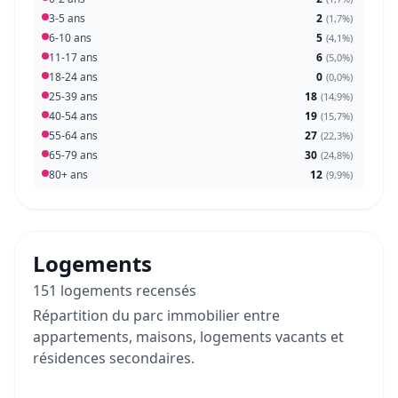
3-5 ans
2
(
1,7%
)
6-10 ans
5
(
4,1%
)
11-17 ans
6
(
5,0%
)
18-24 ans
0
(
0,0%
)
25-39 ans
18
(
14,9%
)
40-54 ans
19
(
15,7%
)
55-64 ans
27
(
22,3%
)
65-79 ans
30
(
24,8%
)
80+ ans
12
(
9,9%
)
Logements
151 logements recensés
Répartition du parc immobilier entre
appartements, maisons, logements vacants et
résidences secondaires.