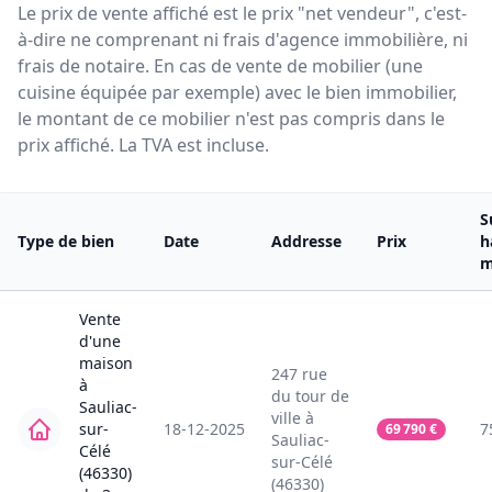
Le prix de vente affiché est le prix "net vendeur", c'est-
à-dire ne comprenant ni frais d'agence immobilière, ni
frais de notaire. En cas de vente de mobilier (une
cuisine équipée par exemple) avec le bien immobilier,
le montant de ce mobilier n'est pas compris dans le
prix affiché. La TVA est incluse.
S
Type de bien
Date
Addresse
Prix
h
m
Vente
d'une
maison
247
rue
à
du tour de
Sauliac-
ville
à
sur-
18-12-2025
7
69 790
€
Sauliac-
Célé
sur-Célé
(46330)
(46330)