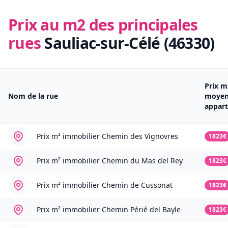
Prix au m2 des principales
rues
Sauliac-sur-Célé (46330)
Prix m
Nom de la rue
moye
appar
Prix m² immobilier
Chemin des Vignovres
1823€
Prix m² immobilier
Chemin du Mas del Rey
1823€
Prix m² immobilier
Chemin de Cussonat
1823€
Prix m² immobilier
Chemin Périé del Bayle
1823€