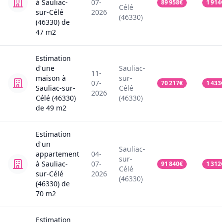
à Sauliac-
07-
89 958
€
1 914
Célé
sur-Célé
2026
(46330)
(46330)
de
47
m2
Estimation
d'une
Sauliac-
11-
maison
à
sur-
07-
70 217
€
1 433
Sauliac-sur-
Célé
2026
Célé (46330)
(46330)
de
49
m2
Estimation
d'un
Sauliac-
appartement
04-
sur-
à Sauliac-
07-
91 840
€
1 312
Célé
sur-Célé
2026
(46330)
(46330)
de
70
m2
Estimation