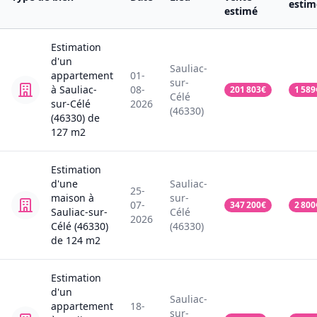
estim
estimé
Estimation
d'un
Sauliac-
appartement
01-
sur-
à Sauliac-
08-
201 803
€
1 589
Célé
sur-Célé
2026
(46330)
(46330)
de
127
m2
Estimation
d'une
Sauliac-
25-
maison
à
sur-
07-
347 200
€
2 800
Sauliac-sur-
Célé
2026
Célé (46330)
(46330)
de
124
m2
Estimation
d'un
Sauliac-
appartement
18-
sur-