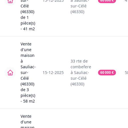
sur-
15-12-2025
à
Sauliac-
4
60 000
€
Célé
sur-Célé
(46330)
(46330)
de
1
pièce(s)
-
41
m2
Vente
d'une
maison
à
33
rte de
Sauliac-
combefere
sur-
15-12-2025
à
Sauliac-
5
60 000
€
Célé
sur-Célé
(46330)
(46330)
de
3
pièce(s)
-
58
m2
Vente
d'une
maison