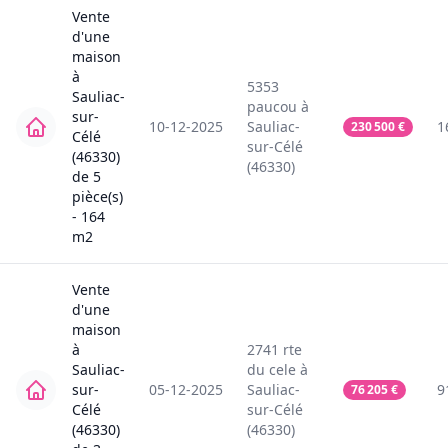
Vente
d'une
maison
à
5353
Sauliac-
paucou
à
sur-
10-12-2025
Sauliac-
1
230 500
€
Célé
sur-Célé
(46330)
(46330)
de
5
pièce(s)
-
164
m2
Vente
d'une
maison
à
2741
rte
Sauliac-
du cele
à
sur-
05-12-2025
Sauliac-
9
76 205
€
Célé
sur-Célé
(46330)
(46330)