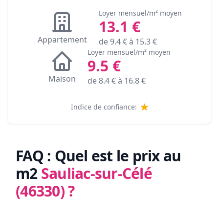
Loyer mensuel/m² moyen
13.1
€
Appartement
de
9.4
€ à
15.3
€
Loyer mensuel/m² moyen
9.5
€
Maison
de
8.4
€ à
16.8
€
Indice de confiance:
FAQ : Quel est le prix au
m2
Sauliac-sur-Célé
(46330)
?