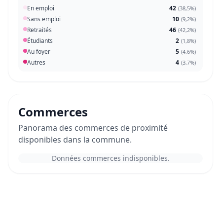
En emploi
42
(
38,5%
)
Sans emploi
10
(
9,2%
)
Retraités
46
(
42,2%
)
Étudiants
2
(
1,8%
)
Au foyer
5
(
4,6%
)
Autres
4
(
3,7%
)
Commerces
Panorama des commerces de proximité
disponibles dans la commune.
Données commerces indisponibles.