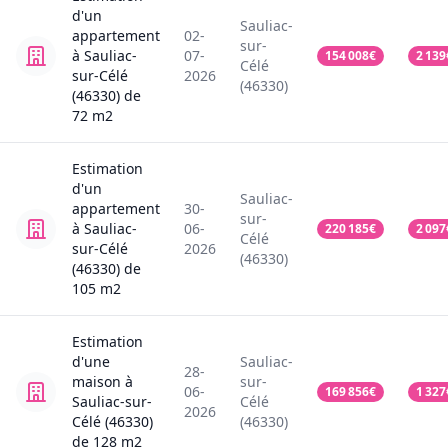
d'un
Sauliac-
appartement
02-
sur-
à Sauliac-
07-
154 008
€
2 139
Célé
sur-Célé
2026
(46330)
(46330)
de
72
m2
Estimation
d'un
Sauliac-
appartement
30-
sur-
à Sauliac-
06-
220 185
€
2 097
Célé
sur-Célé
2026
(46330)
(46330)
de
105
m2
Estimation
d'une
Sauliac-
28-
maison
à
sur-
06-
169 856
€
1 327
Sauliac-sur-
Célé
2026
Célé (46330)
(46330)
de
128
m2