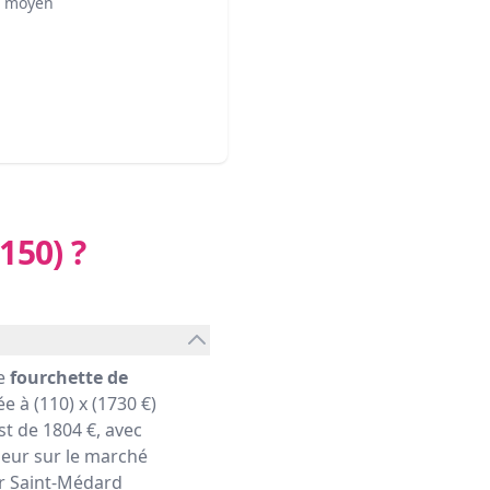
² moyen
150)
?
ne
fourchette de
e à (110) x (1730 €)
t de 1804 €, avec
leur sur le marché
ier Saint-Médard