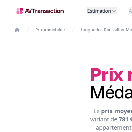
Estimation
A
Prix immobilier
Languedoc-Roussillon-Mi
Prix 
Médar
Le
prix moye
variant de
781 
appartement 