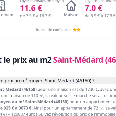
Loyer mensuel/m² moyen
Loyer mensuel/m
11.6
€
7.0
€
tement
Maison
de
7.5
€ à
16.3
€
de
6.5
€ à
17.3
€
Indice de confiance:
t le prix au m2
Saint-Médard (46
le prix au m² moyen Saint-Médard (46150) ?
nt-Médard (46150)
pour une maison est de 1730 €, avec u
r une maison de 110 ㎡, sa valeur sur le marché serait estimé
moyen au m² Saint-Médard (46150)
pour un appartement es
e 925 € à 3073 €
. Ainsi pour un appartement de 72 ㎡, sa va
04 €) = 129887 euros.Suivez l'évolution du prix de l'immobil