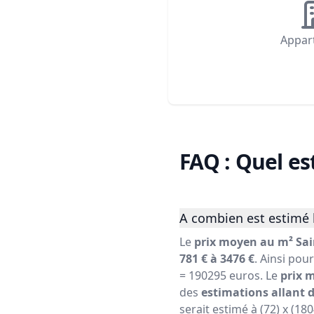
Appar
FAQ : Quel es
A combien est estimé 
Le
prix moyen au m² Sai
781 € à 3476 €
. Ainsi pou
= 190295 euros. Le
prix 
des
estimations allant d
serait estimé à (72) x (18