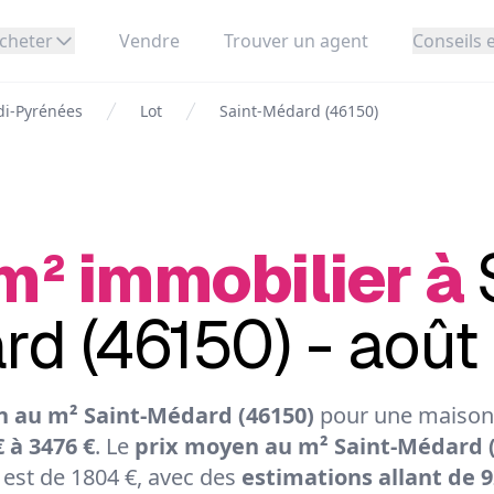
cheter
Vendre
Trouver un agent
Conseils e
di-Pyrénées
Lot
Saint-Médard (46150)
m² immobilier à
d (46150) - aoû
n au m² Saint-Médard (46150)
pour une maison 
€ à 3476 €
. Le
prix moyen au m² Saint-Médard 
est de 1804 €, avec des
estimations allant de 9