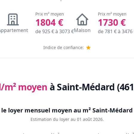
Prix m² moyen
Prix m² moyen
1804
€
1730
€
Appartement
Maison
de
925
€ à
3073
€
de
781
€ à
3476
Indice de confiance:
l/m² moyen
à Saint-Médard (461
t le loyer mensuel moyen au m²
Saint-Médard 
Estimation du loyer au
01 août 2026
.