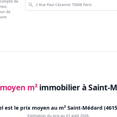
s compte de
 vous
eur de
 une
x moyen m²
immobilier
à Saint-M
l est le prix moyen au m²
Saint-Médard (4615
Estimation du prix au
01 août 2026
.