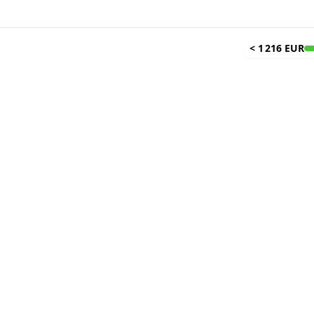
<
1 216 EUR