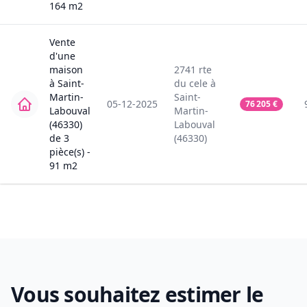
164
m2
Vente
d'une
maison
2741
rte
à
Saint-
du cele
à
Martin-
Saint-
05-12-2025
76 205
€
Labouval
Martin-
(46330)
Labouval
de
3
(46330)
pièce(s) -
91
m2
Vous souhaitez estimer le