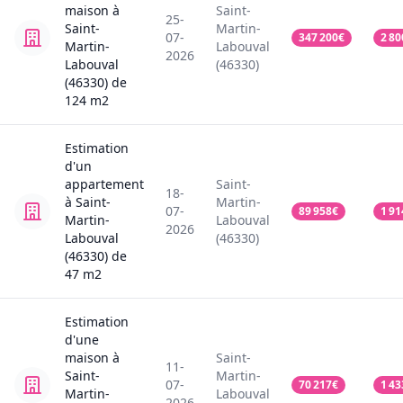
maison
à
Saint-
25-
Saint-
Martin-
07-
347 200
€
2 80
Martin-
Labouval
2026
Labouval
(46330)
(46330)
de
124
m2
Estimation
d'un
appartement
Saint-
18-
à Saint-
Martin-
07-
89 958
€
1 91
Martin-
Labouval
2026
Labouval
(46330)
(46330)
de
47
m2
Estimation
d'une
maison
à
Saint-
11-
Saint-
Martin-
07-
70 217
€
1 43
Martin-
Labouval
2026