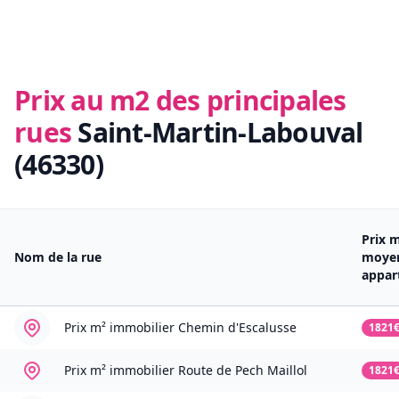
Prix au m2 des principales
rues
Saint-Martin-Labouval
(46330)
Prix 
Nom de la rue
moye
appar
Prix m² immobilier
Chemin d'Escalusse
1821
Prix m² immobilier
Route de Pech Maillol
1821