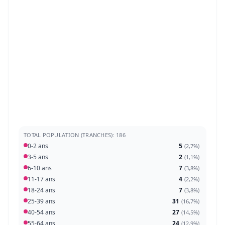
TOTAL POPULATION (TRANCHES): 186
0-2 ans
5
(
2,7%
)
3-5 ans
2
(
1,1%
)
6-10 ans
7
(
3,8%
)
11-17 ans
4
(
2,2%
)
18-24 ans
7
(
3,8%
)
25-39 ans
31
(
16,7%
)
40-54 ans
27
(
14,5%
)
55-64 ans
24
(
12,9%
)