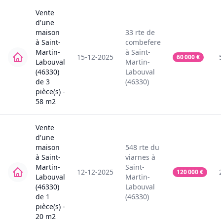
Vente
d'une
maison
33
rte de
à
Saint-
combefere
Martin-
à
Saint-
15-12-2025
60 000
€
Labouval
Martin-
(46330)
Labouval
de
3
(46330)
pièce(s) -
58
m2
Vente
d'une
maison
548
rte du
à
Saint-
viarnes
à
Martin-
Saint-
12-12-2025
120 000
€
Labouval
Martin-
(46330)
Labouval
de
1
(46330)
pièce(s) -
20
m2