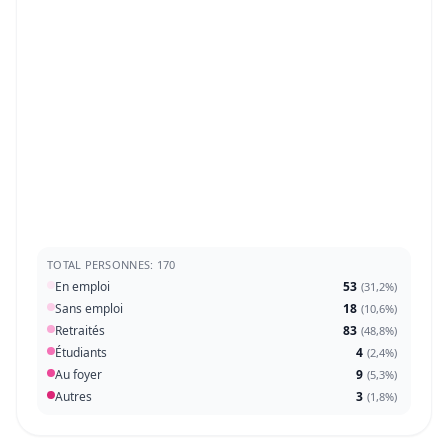
TOTAL PERSONNES: 170
En emploi
53
(
31,2%
)
Sans emploi
18
(
10,6%
)
Retraités
83
(
48,8%
)
Étudiants
4
(
2,4%
)
Au foyer
9
(
5,3%
)
Autres
3
(
1,8%
)