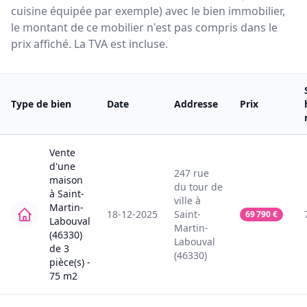
cuisine équipée par exemple) avec le bien immobilier,
le montant de ce mobilier n'est pas compris dans le
prix affiché. La TVA est incluse.
Type de bien
Date
Addresse
Prix
Vente
d'une
247
rue
maison
du tour de
à
Saint-
ville
à
Martin-
18-12-2025
Saint-
69 790
€
Labouval
Martin-
(46330)
Labouval
de
3
(46330)
pièce(s) -
75
m2