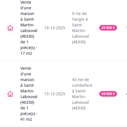
Vente
d'une
maison
9
rte de
à
Saint-
l'angle
à
Martin-
Saint-
16-12-2025
25 000
€
Labouval
Martin-
(46330)
Labouval
de
1
(46330)
pièce(s) -
17
m2
Vente
d'une
maison
43
rte de
à
Saint-
combefere
Martin-
à
Saint-
15-12-2025
60 000
€
Labouval
Martin-
(46330)
Labouval
de
1
(46330)
pièce(s) -
41
m2