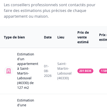
Les conseillers professionnels sont contactés pour
faire des estimations plus précises de chaque
appartement ou maison.
Prix de
Prix
Type de bien
Date
Lieu
vente
esti
estimé
Estimation
d'un
appartement
Saint-
01-
à Saint-
Martin-
08-
201 803
€
1 58
Martin-
Labouval
2026
Labouval
(46330)
(46330)
de
127
m2
Estimation
d'une