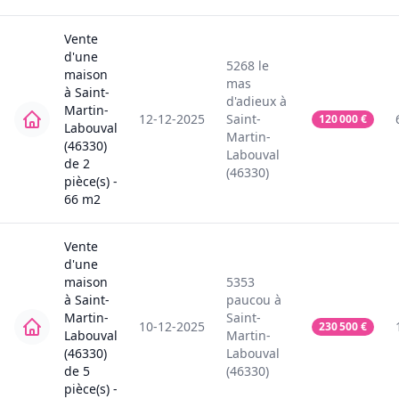
Vente
d'une
5268
le
maison
mas
à
Saint-
d'adieux
à
Martin-
12-12-2025
Saint-
120 000
€
Labouval
Martin-
(46330)
Labouval
de
2
(46330)
pièce(s) -
66
m2
Vente
d'une
maison
5353
à
Saint-
paucou
à
Martin-
Saint-
10-12-2025
230 500
€
Labouval
Martin-
(46330)
Labouval
de
5
(46330)
pièce(s) -