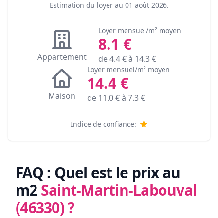
Estimation du loyer au
01 août 2026
.
Loyer mensuel/m² moyen
8.1
€
Appartement
de
4.4
€ à
14.3
€
Loyer mensuel/m² moyen
14.4
€
Maison
de
11.0
€ à
7.3
€
Indice de confiance:
FAQ : Quel est le prix au
m2
Saint-Martin-Labouval
(46330)
?