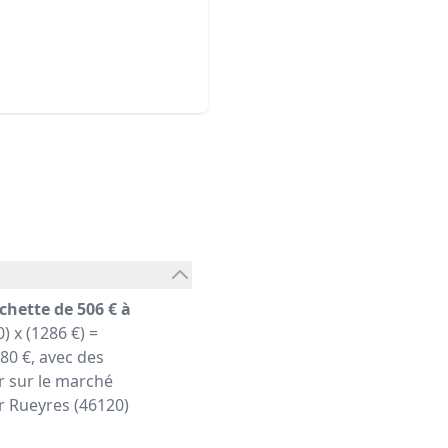
chette de 506 € à
) x (1286 €) =
0 €, avec des
r sur le marché
er Rueyres (46120)