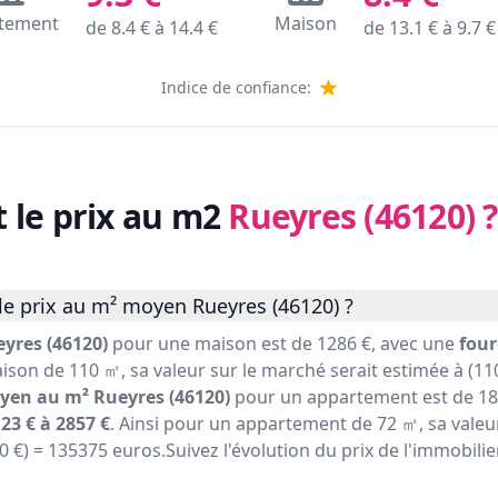
tement
Maison
de
8.4
€ à
14.4
€
de
13.1
€ à
9.7
€
Indice de confiance:
t le prix au m2
Rueyres (46120)
?
le prix au m² moyen Rueyres (46120) ?
yres (46120)
pour une maison est de 1286 €, avec une
four
ison de 110 ㎡, sa valeur sur le marché serait estimée à (110
yen au m² Rueyres (46120)
pour un appartement est de 188
23 € à 2857 €
. Ainsi pour un appartement de 72 ㎡, sa valeu
80 €) = 135375 euros.Suivez l'évolution du prix de l'immobili