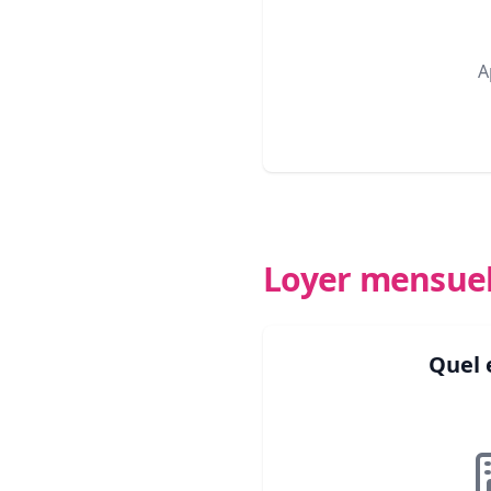
A
Loyer mensue
Quel 