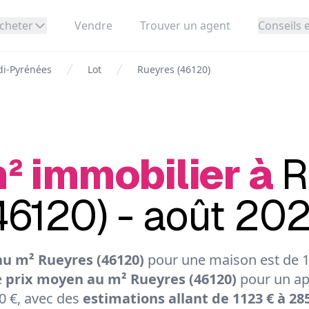
cheter
Vendre
Trouver un agent
Conseils e
di-Pyrénées
Lot
Rueyres (46120)
² immobilier à
R
46120) - août 20
u m² Rueyres (46120)
pour une maison est de 12
e
prix moyen au m² Rueyres (46120)
pour un ap
0 €, avec des
estimations allant de 1123 € à 28