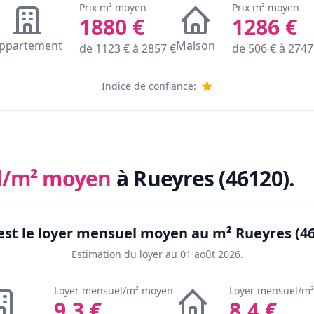
Prix m² moyen
Prix m² moyen
1880
€
1286
€
ppartement
Maison
de
1123
€ à
2857
€
de
506
€ à
2747
Indice de confiance:
l/m² moyen
à Rueyres (46120)
.
est le loyer mensuel moyen au m²
Rueyres (4
Estimation du loyer au
01 août 2026
.
Loyer mensuel/m² moyen
Loyer mensuel/m
9.3
€
8.4
€