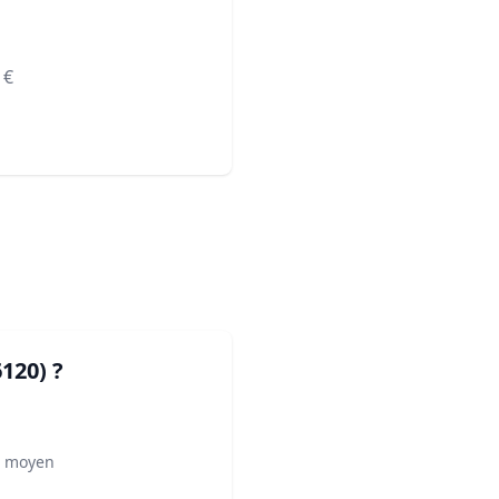
€
6120)
?
² moyen