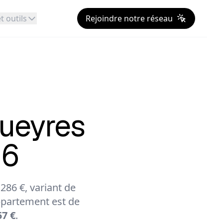
t outils
Rejoindre notre réseau
ueyres
26
86 €, variant de
partement est de
57 €
.