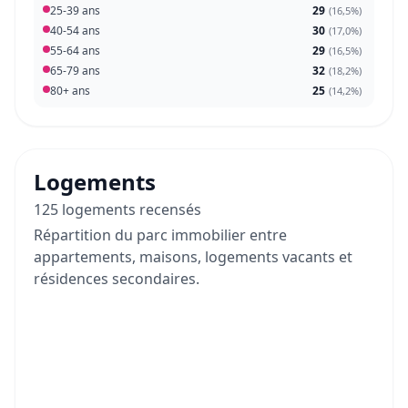
25-39 ans
29
(
16,5%
)
40-54 ans
30
(
17,0%
)
55-64 ans
29
(
16,5%
)
65-79 ans
32
(
18,2%
)
80+ ans
25
(
14,2%
)
Logements
125 logements recensés
Répartition du parc immobilier entre
appartements, maisons, logements vacants et
résidences secondaires.