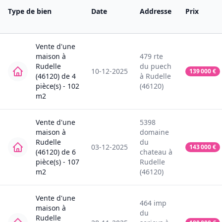
Type de bien
Date
Addresse
Prix
Vente
d'une
maison
à
479
rte
Rudelle
du puech
10-12-2025
139 000
€
(46120)
de
4
à
Rudelle
pièce(s) -
102
(46120)
m2
Vente
d'une
5398
maison
à
domaine
Rudelle
du
03-12-2025
143 000
€
(46120)
de
6
chateau
à
pièce(s) -
107
Rudelle
m2
(46120)
Vente
d'une
464
imp
maison
à
du
Rudelle