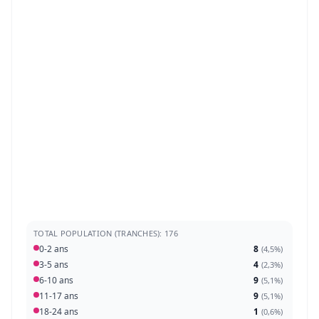
TOTAL POPULATION (TRANCHES): 176
0-2 ans
8
(
4,5%
)
3-5 ans
4
(
2,3%
)
6-10 ans
9
(
5,1%
)
11-17 ans
9
(
5,1%
)
18-24 ans
1
(
0,6%
)