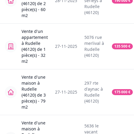
28-11-2025
serieys
à
190 000
€
(46120)
de
2
Rudelle
pièce(s) -
60
(46120)
m2
Vente
d'un
appartement
5076
rue
à
Rudelle
merlival
à
27-11-2025
135 500
€
(46120)
de
1
Rudelle
pièce(s) -
32
(46120)
m2
Vente
d'une
maison
à
297
rte
Rudelle
d'aynac
à
27-11-2025
175 000
€
(46120)
de
3
Rudelle
pièce(s) -
79
(46120)
m2
Vente
d'une
5636
le
maison
à
vacant