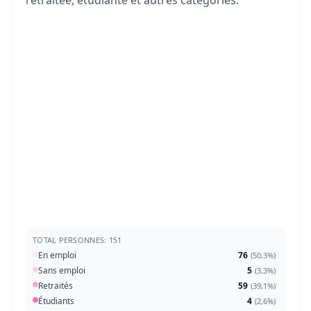
retraitée, étudiante et autres catégories.
TOTAL PERSONNES: 151
En emploi
76
(
50,3%
)
Sans emploi
5
(
3,3%
)
Retraités
59
(
39,1%
)
Étudiants
4
(
2,6%
)