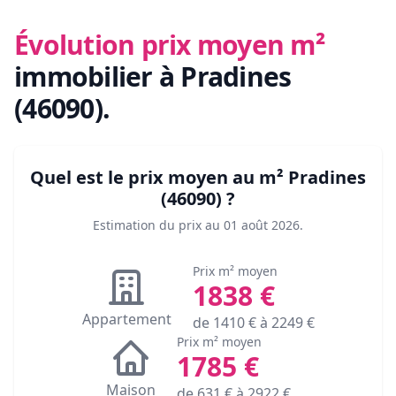
Évolution prix moyen m²
immobilier
à Pradines
(46090)
.
Quel est le prix moyen au m²
Pradines
(46090)
?
Estimation du prix au
01 août 2026
.
Prix m² moyen
1838
€
Appartement
de
1410
€ à
2249
€
Prix m² moyen
1785
€
Maison
de
631
€ à
2922
€