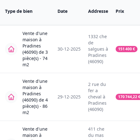
Type de bien
Date
Addresse
Prix
Vente
d'une
1332
che
maison
à
de
Pradines
30-12-2025
salgues
à
151 400
€
(46090)
de
3
Pradines
pièce(s) -
74
(46090)
m2
Vente
d'une
2
rue du
maison
à
fer a
Pradines
29-12-2025
cheval
à
170 744,22
(46090)
de
4
Pradines
pièce(s) -
86
(46090)
m2
Vente
d'une
411
che
maison
à
du mas