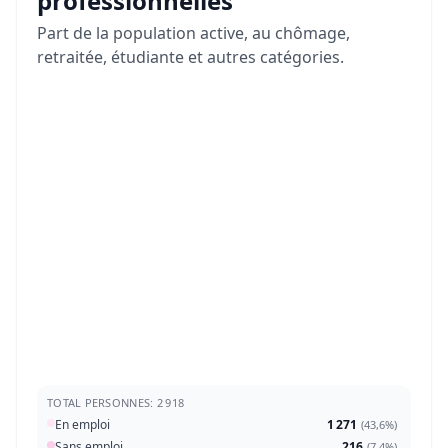
professionnelles
Part de la population active, au chômage,
retraitée, étudiante et autres catégories.
TOTAL PERSONNES: 2 918
En emploi
1 271
(
43,6%
)
Sans emploi
216
(
7,4%
)