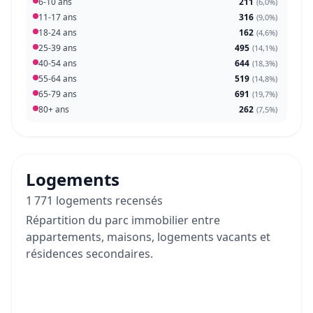
6-10 ans
211
(
6,0%
)
11-17 ans
316
(
9,0%
)
18-24 ans
162
(
4,6%
)
25-39 ans
495
(
14,1%
)
40-54 ans
644
(
18,3%
)
55-64 ans
519
(
14,8%
)
65-79 ans
691
(
19,7%
)
80+ ans
262
(
7,5%
)
Logements
1 771 logements recensés
Répartition du parc immobilier entre
appartements, maisons, logements vacants et
résidences secondaires.