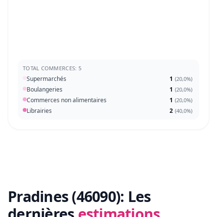
TOTAL COMMERCES: 5
Supermarchés
1
(
20,0%
)
Boulangeries
1
(
20,0%
)
Commerces non alimentaires
1
(
20,0%
)
Librairies
2
(
40,0%
)
Pradines (46090):
Les
dernières
estimations