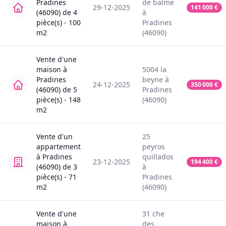
Pradines
de balme
29-12-2025
141 000
€
(46090)
de
4
à
pièce(s) -
100
Pradines
m2
(46090)
Vente
d'une
maison
à
5004
la
Pradines
beyne
à
24-12-2025
350 000
€
(46090)
de
5
Pradines
pièce(s) -
148
(46090)
m2
Vente
d'un
25
appartement
peyros
à
Pradines
quillados
23-12-2025
194 400
€
(46090)
de
3
à
pièce(s) -
71
Pradines
m2
(46090)
Vente
d'une
31
che
maison
à
des