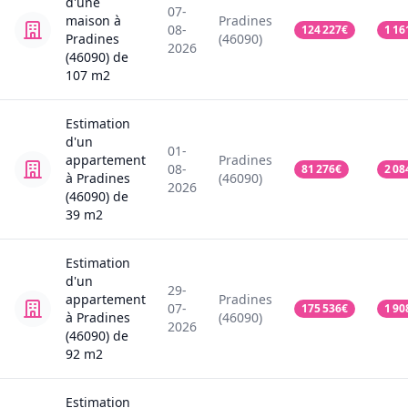
d'une
07-
maison
à
Pradines
08-
124 227
€
1 16
Pradines
(46090)
2026
(46090)
de
107
m2
Estimation
d'un
01-
appartement
Pradines
08-
81 276
€
2 08
à Pradines
(46090)
2026
(46090)
de
39
m2
Estimation
d'un
29-
appartement
Pradines
07-
175 536
€
1 90
à Pradines
(46090)
2026
(46090)
de
92
m2
Estimation