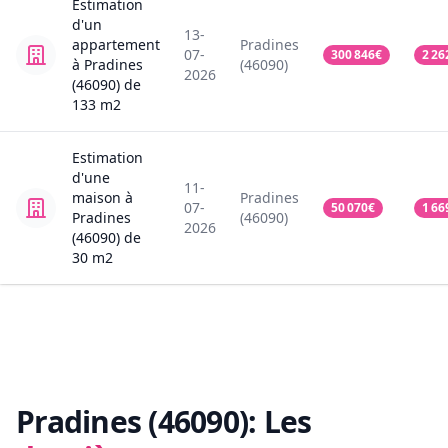
Estimation
d'un
13-
appartement
Pradines
07-
300 846
€
2 26
à Pradines
(46090)
2026
(46090)
de
133
m2
Estimation
d'une
11-
maison
à
Pradines
07-
50 070
€
1 66
Pradines
(46090)
2026
(46090)
de
30
m2
Pradines (46090):
Les