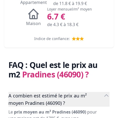
Appartement
de
11.8
€ à
19.9
€
Loyer mensuel/m² moyen
6.7
€
Maison
de
4.3
€ à
18.3
€
Indice de confiance:
FAQ : Quel est le prix au
m2
Pradines (46090)
?
A combien est estimé le prix au m²
moyen Pradines (46090) ?
Le
prix moyen au m² Pradines (46090)
pour