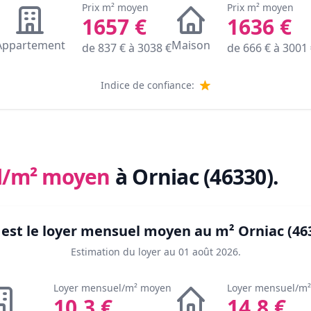
Prix m² moyen
Prix m² moyen
1657
€
1636
€
Appartement
Maison
de
837
€ à
3038
€
de
666
€ à
3001
Indice de confiance:
l/m² moyen
à Orniac (46330)
.
 est le loyer mensuel moyen au m²
Orniac (46
Estimation du loyer au
01 août 2026
.
Loyer mensuel/m² moyen
Loyer mensuel/m
10.3
€
14.8
€