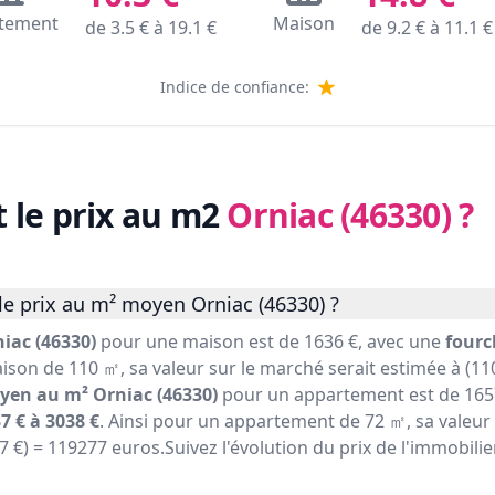
tement
Maison
de
3.5
€ à
19.1
€
de
9.2
€ à
11.1
€
Indice de confiance:
t le prix au m2
Orniac (46330)
?
le prix au m² moyen Orniac (46330) ?
iac (46330)
pour une maison est de 1636 €, avec une
fourc
ison de 110 ㎡, sa valeur sur le marché serait estimée à (110
yen au m² Orniac (46330)
pour un appartement est de 1657
7 € à 3038 €
. Ainsi pour un appartement de 72 ㎡, sa valeur
57 €) = 119277 euros.Suivez l'évolution du prix de l'immobili