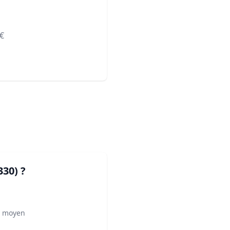
€
330)
?
² moyen