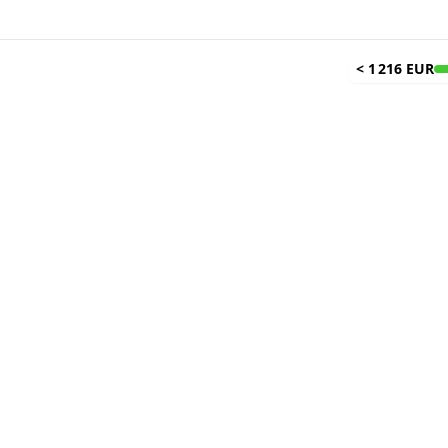
<
1 216 EUR