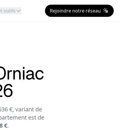
t outils
Rejoindre notre réseau
Orniac
26
36 €, variant de
artement est de
8 €
.