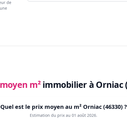
eur de
 une
x moyen m²
immobilier
à Orniac 
Quel est le prix moyen au m²
Orniac (46330)
?
Estimation du prix au
01 août 2026
.