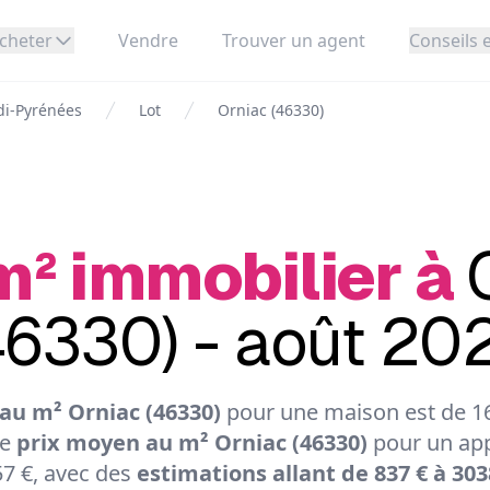
cheter
Vendre
Trouver un agent
Conseils e
di-Pyrénées
Lot
Orniac (46330)
m² immobilier à
46330) - août 20
au m² Orniac (46330)
pour une maison est de 16
Le
prix moyen au m² Orniac (46330)
pour un app
7 €, avec des
estimations allant de 837 € à 303