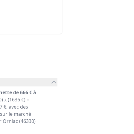
hette de 666 € à
) x (1636 €) =
 €, avec des
 sur le marché
er Orniac (46330)