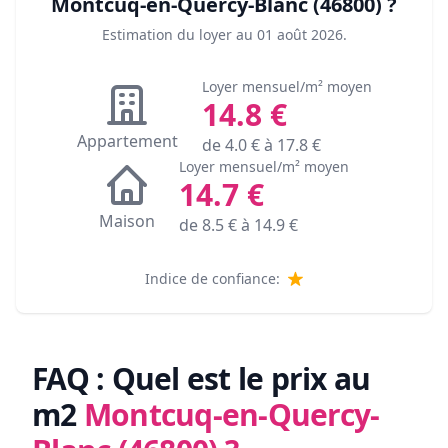
Montcuq-en-Quercy-Blanc (46800)
?
Estimation du loyer au
01 août 2026
.
Loyer mensuel/m² moyen
14.8
€
Appartement
de
4.0
€ à
17.8
€
Loyer mensuel/m² moyen
14.7
€
Maison
de
8.5
€ à
14.9
€
Indice de confiance:
FAQ : Quel est le prix au
m2
Montcuq-en-Quercy-