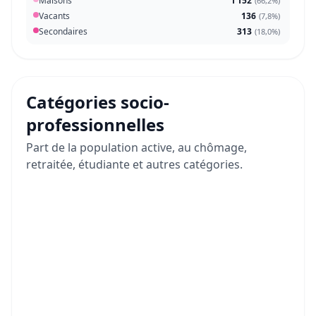
Maisons
1 152
(
66,2%
)
Vacants
136
(
7,8%
)
Secondaires
313
(
18,0%
)
Catégories socio-
professionnelles
Part de la population active, au chômage,
retraitée, étudiante et autres catégories.