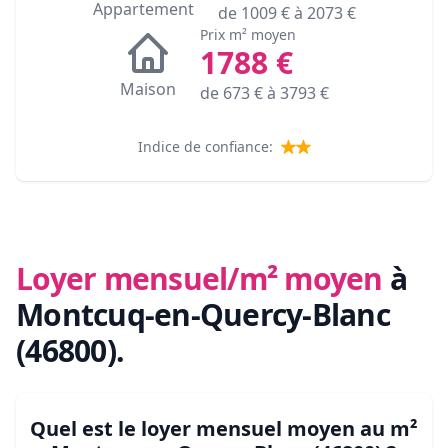
Appartement
de
1009
€ à
2073
€
Prix m² moyen
1788
€
Maison
de
673
€ à
3793
€
Indice de confiance:
Loyer mensuel/m² moyen
à
Montcuq-en-Quercy-Blanc
(46800)
.
Quel est le loyer mensuel moyen au m²