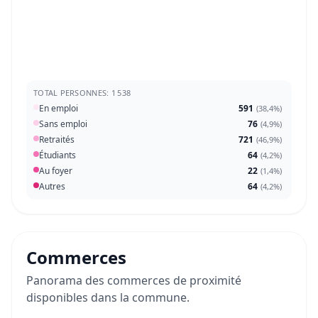
TOTAL PERSONNES: 1 538
En emploi
591
(
38,4%
)
Sans emploi
76
(
4,9%
)
Retraités
721
(
46,9%
)
Étudiants
64
(
4,2%
)
Au foyer
22
(
1,4%
)
Autres
64
(
4,2%
)
Commerces
Panorama des commerces de proximité
disponibles dans la commune.