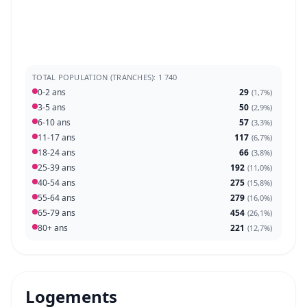
TOTAL POPULATION (TRANCHES): 1 740
0-2 ans
29
(
1,7%
)
3-5 ans
50
(
2,9%
)
6-10 ans
57
(
3,3%
)
11-17 ans
117
(
6,7%
)
18-24 ans
66
(
3,8%
)
25-39 ans
192
(
11,0%
)
40-54 ans
275
(
15,8%
)
55-64 ans
279
(
16,0%
)
65-79 ans
454
(
26,1%
)
80+ ans
221
(
12,7%
)
Logements