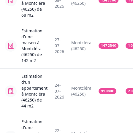
08-
134 776
€
1 
à Montcléra
(46250)
2026
(46250)
de
68
m2
Estimation
d'une
27-
maison
à
Montcléra
07-
147 254
€
1 
Montcléra
(46250)
2026
(46250)
de
142
m2
Estimation
d'un
24-
appartement
Montcléra
07-
91 080
€
2 
à Montcléra
(46250)
2026
(46250)
de
44
m2
Estimation
d'une
22-