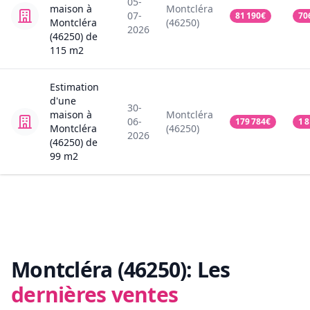
05-
maison
à
Montcléra
07-
81 190
€
70
Montcléra
(46250)
2026
(46250)
de
115
m2
Estimation
d'une
30-
maison
à
Montcléra
06-
179 784
€
1 
Montcléra
(46250)
2026
(46250)
de
99
m2
Montcléra (46250):
Les
dernières ventes