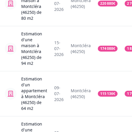
maison
à
Montcléra
07-
220 880
€
2 
Montcléra
(46250)
2026
(46250)
de
80
m2
Estimation
d'une
15-
maison
à
Montcléra
07-
174 088
€
1 
Montcléra
(46250)
2026
(46250)
de
94
m2
Estimation
d'un
09-
appartement
Montcléra
07-
115 136
€
1 
à Montcléra
(46250)
2026
(46250)
de
64
m2
Estimation
d'une