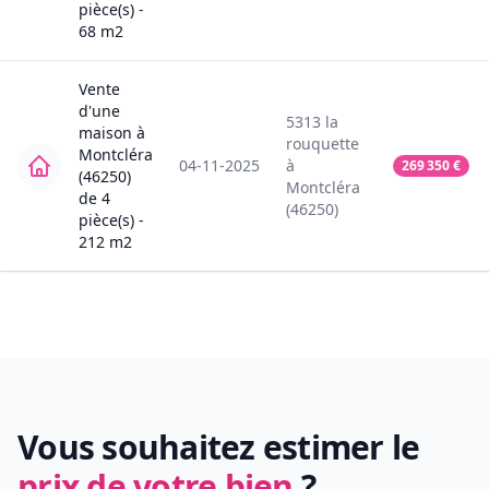
pièce(s) -
68
m2
Vente
d'une
5313
la
maison
à
rouquette
Montcléra
04-11-2025
à
269 350
€
(46250)
Montcléra
de
4
(46250)
pièce(s) -
212
m2
Vous souhaitez estimer le
prix de votre bien
?