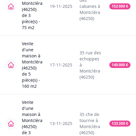
des
Montcléra
19-11-2025
cabanes
à
152 000
€
(46250)
Montcléra
de
3
(46250)
pièce(s) -
75
m2
Vente
d'une
35
rue des
maison
à
echoppes
Montcléra
17-11-2025
à
140 000
€
(46250)
Montcléra
de
5
(46250)
pièce(s) -
160
m2
Vente
d'une
maison
à
35
che de
Montcléra
tournie
à
13-11-2025
133 200
€
(46250)
Montcléra
de
3
(46250)