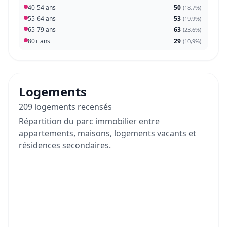
40-54 ans
50
(
18,7%
)
55-64 ans
53
(
19,9%
)
65-79 ans
63
(
23,6%
)
80+ ans
29
(
10,9%
)
Logements
209 logements recensés
Répartition du parc immobilier entre
appartements, maisons, logements vacants et
résidences secondaires.