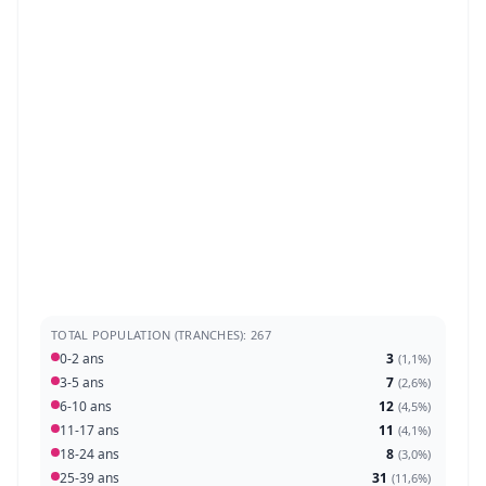
TOTAL POPULATION (TRANCHES): 267
0-2 ans
3
(
1,1%
)
3-5 ans
7
(
2,6%
)
6-10 ans
12
(
4,5%
)
11-17 ans
11
(
4,1%
)
18-24 ans
8
(
3,0%
)
25-39 ans
31
(
11,6%
)