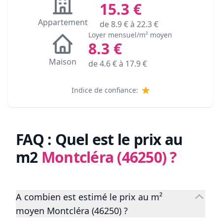
15.3
€
Appartement
de
8.9
€ à
22.3
€
Loyer mensuel/m² moyen
8.3
€
Maison
de
4.6
€ à
17.9
€
Indice de confiance:
FAQ : Quel est le prix au
m2
Montcléra (46250)
?
A combien est estimé le prix au m²
moyen Montcléra (46250) ?