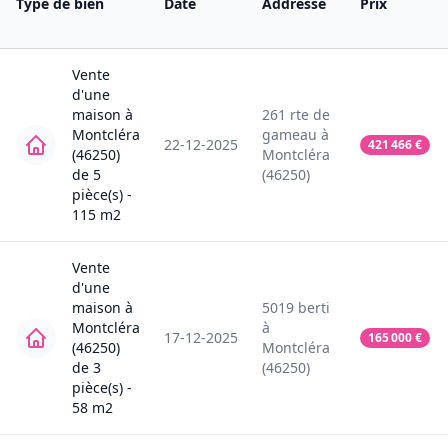
Type de bien
Date
Addresse
Prix
Vente
d'une
maison
à
261
rte de
Montcléra
gameau
à
22-12-2025
421 466
€
(46250)
Montcléra
de
5
(46250)
pièce(s) -
115
m2
Vente
d'une
maison
à
5019
berti
Montcléra
à
17-12-2025
165 000
€
(46250)
Montcléra
de
3
(46250)
pièce(s) -
58
m2