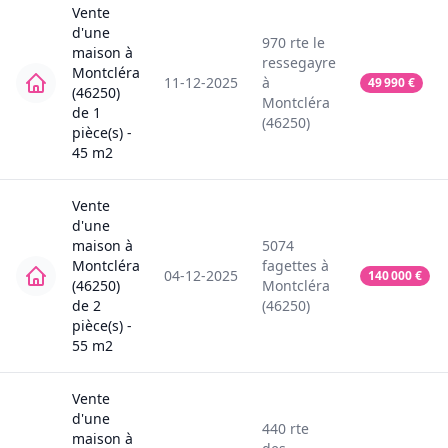
Vente
d'une
970
rte le
maison
à
ressegayre
Montcléra
11-12-2025
à
49 990
€
(46250)
Montcléra
de
1
(46250)
pièce(s) -
45
m2
Vente
d'une
maison
à
5074
Montcléra
fagettes
à
04-12-2025
140 000
€
(46250)
Montcléra
de
2
(46250)
pièce(s) -
55
m2
Vente
d'une
440
rte
maison
à