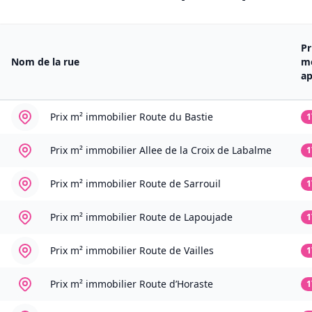
Pr
Nom de la rue
m
a
Prix m² immobilier
Route du Bastie
1
Prix m² immobilier
Allee de la Croix de Labalme
1
Prix m² immobilier
Route de Sarrouil
1
Prix m² immobilier
Route de Lapoujade
1
Prix m² immobilier
Route de Vailles
1
Prix m² immobilier
Route d’Horaste
1