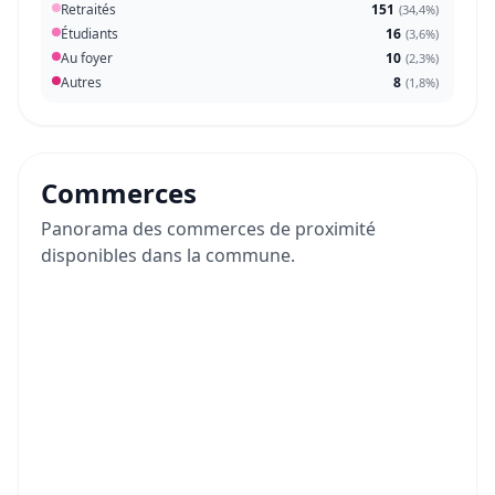
Retraités
151
(
34,4%
)
Étudiants
16
(
3,6%
)
Au foyer
10
(
2,3%
)
Autres
8
(
1,8%
)
Commerces
Panorama des commerces de proximité
disponibles dans la commune.