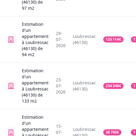
(46130)
de
97
m2
Estimation
d'un
29-
appartement
Loubressac
07-
125 114
€
1
à Loubressac
(46130)
2026
(46130)
de
94
m2
Estimation
d'un
23-
appartement
Loubressac
07-
234 346
€
1
à Loubressac
(46130)
2026
(46130)
de
133
m2
Estimation
d'un
15-
appartement
Loubressac
07-
38 790
€
1
à Loubressac
(46130)