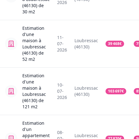
2026
(46130)
de
30
m2
Estimation
d'une
11-
maison
à
Loubressac
07-
39 468
€
7
Loubressac
(46130)
2026
(46130)
de
52
m2
Estimation
d'une
10-
maison
à
Loubressac
07-
103 697
€
8
Loubressac
(46130)
2026
(46130)
de
121
m2
Estimation
d'un
08-
appartement
Loubressac
07-
77 870
€
5