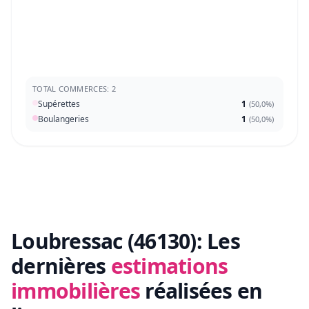
TOTAL COMMERCES: 2
Supérettes
1
(
50,0%
)
Boulangeries
1
(
50,0%
)
Loubressac (46130):
Les
dernières
estimations
immobilières
réalisées en