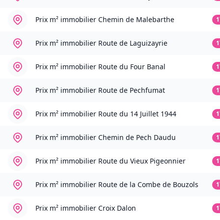
Prix m² immobilier
Chemin de Malebarthe
1
Prix m² immobilier
Route de Laguizayrie
1
Prix m² immobilier
Route du Four Banal
1
Prix m² immobilier
Route de Pechfumat
1
Prix m² immobilier
Route du 14 Juillet 1944
1
Prix m² immobilier
Chemin de Pech Daudu
1
Prix m² immobilier
Route du Vieux Pigeonnier
1
Prix m² immobilier
Route de la Combe de Bouzols
1
Prix m² immobilier
Croix Dalon
1