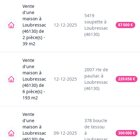
Vente
d'une
5419
maison
à
soupette
à
Loubressac
12-12-2025
87 000
€
Loubressac
(46130)
de
(46130)
2
pièce(s) -
39
m2
Vente
d'une
2007
rte de
maison
à
pauliac
à
Loubressac
12-12-2025
220 658
€
Loubressac
(46130)
de
(46130)
6
pièce(s) -
193
m2
Vente
d'une
378
boucle
maison
à
de tessou
Loubressac
09-12-2025
à
300 000
€
(46130)
de
Loubressac