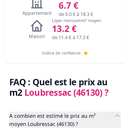
6.7
€
Appartement
de
6.0
€ à
18.3
€
Loyer mensuel/m² moyen
13.2
€
Maison
de
11.4
€ à
17.3
€
Indice de confiance:
FAQ : Quel est le prix au
m2
Loubressac (46130)
?
A combien est estimé le prix au m²
moyen Loubressac (46130) ?