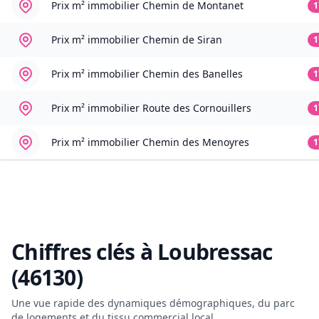
Prix m² immobilier
Chemin de Montanet
1
Prix m² immobilier
Chemin de Siran
1
Prix m² immobilier
Chemin des Banelles
1
Prix m² immobilier
Route des Cornouillers
1
Prix m² immobilier
Chemin des Menoyres
1
Chiffres clés à
Loubressac
(46130)
Une vue rapide des dynamiques démographiques, du parc
de logements et du tissu commercial local.