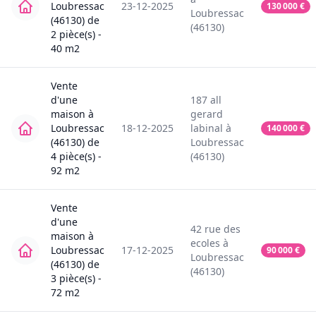
Loubressac
23-12-2025
130 000
€
Loubressac
(46130)
de
(46130)
2
pièce(s) -
40
m2
Vente
d'une
187
all
maison
à
gerard
Loubressac
18-12-2025
labinal
à
140 000
€
(46130)
de
Loubressac
4
pièce(s) -
(46130)
92
m2
Vente
d'une
42
rue des
maison
à
ecoles
à
Loubressac
17-12-2025
90 000
€
Loubressac
(46130)
de
(46130)
3
pièce(s) -
72
m2