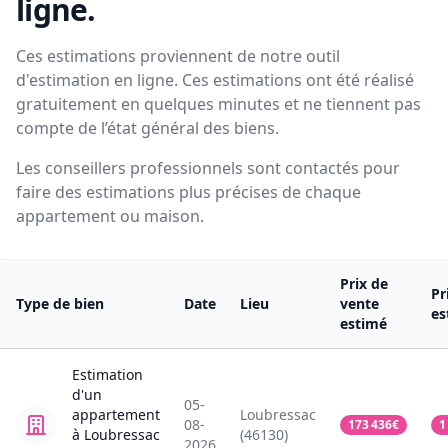
ligne.
Ces estimations proviennent de notre outil
d'estimation en ligne. Ces estimations ont été réalisé
gratuitement en quelques minutes et ne tiennent pas
compte de l’état général des biens.
Les conseillers professionnels sont contactés pour
faire des estimations plus précises de chaque
appartement ou maison.
Prix de
Pr
Type de bien
Date
Lieu
vente
es
estimé
Estimation
d'un
05-
appartement
Loubressac
08-
173 436
€
1
à Loubressac
(46130)
2026