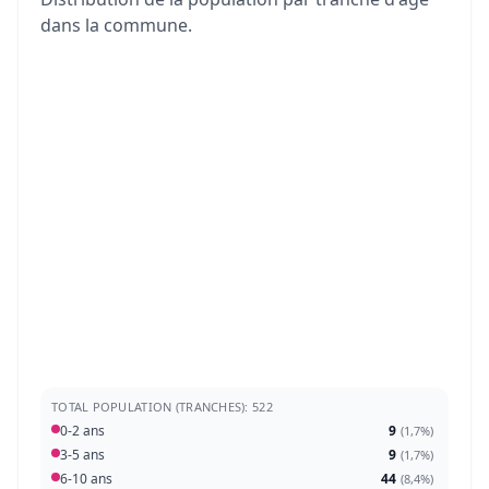
dans la commune.
TOTAL POPULATION (TRANCHES): 522
0-2 ans
9
(
1,7%
)
3-5 ans
9
(
1,7%
)
6-10 ans
44
(
8,4%
)