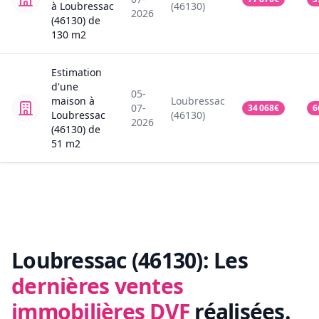
à Loubressac
(46130)
2026
(46130)
de
130
m2
Estimation
d'une
05-
maison
à
Loubressac
07-
34 068
€
6
Loubressac
(46130)
2026
(46130)
de
51
m2
Loubressac (46130):
Les
dernières ventes
immobilières DVF
réalisées.