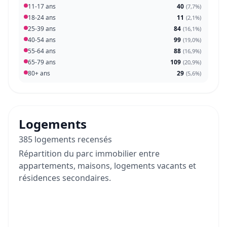
11-17 ans
40
(
7,7%
)
18-24 ans
11
(
2,1%
)
25-39 ans
84
(
16,1%
)
40-54 ans
99
(
19,0%
)
55-64 ans
88
(
16,9%
)
65-79 ans
109
(
20,9%
)
80+ ans
29
(
5,6%
)
Logements
385 logements recensés
Répartition du parc immobilier entre
appartements, maisons, logements vacants et
résidences secondaires.