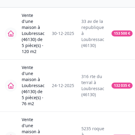
Vente
d'une
33
av de la
maison
à
republique
Loubressac
30-12-2025
à
153 500
€
(46130)
de
Loubressac
5
pièce(s) -
(46130)
120
m2
Vente
d'une
316
rte du
maison
à
terral
à
Loubressac
24-12-2025
132 035
€
Loubressac
(46130)
de
(46130)
5
pièce(s) -
76
m2
Vente
d'une
5235
roque
maison
à
à