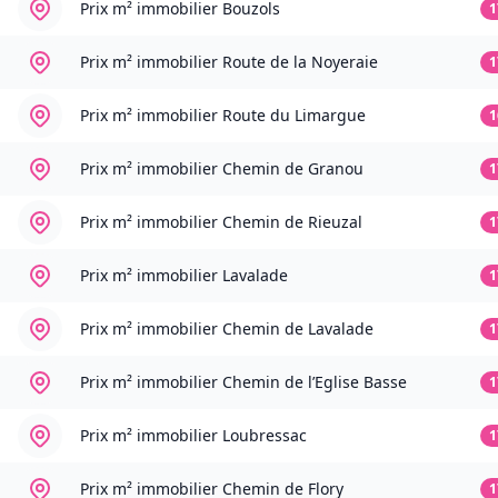
Prix m² immobilier
Bouzols
1
Prix m² immobilier
Route de la Noyeraie
1
Prix m² immobilier
Route du Limargue
1
Prix m² immobilier
Chemin de Granou
1
Prix m² immobilier
Chemin de Rieuzal
1
Prix m² immobilier
Lavalade
1
Prix m² immobilier
Chemin de Lavalade
1
Prix m² immobilier
Chemin de l’Eglise Basse
1
Prix m² immobilier
Loubressac
1
Prix m² immobilier
Chemin de Flory
1