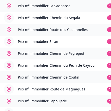
Prix m² immobilier
La Sagnarde
1
Prix m² immobilier
Chemin du Segala
1
Prix m² immobilier
Route des Couannelles
1
Prix m² immobilier
Siran
1
Prix m² immobilier
Chemin de Peyrepiot
1
Prix m² immobilier
Chemin du Pech de Cayrou
1
Prix m² immobilier
Chemin de Coufin
1
Prix m² immobilier
Route de Magnagues
1
Prix m² immobilier
Lapoujade
1