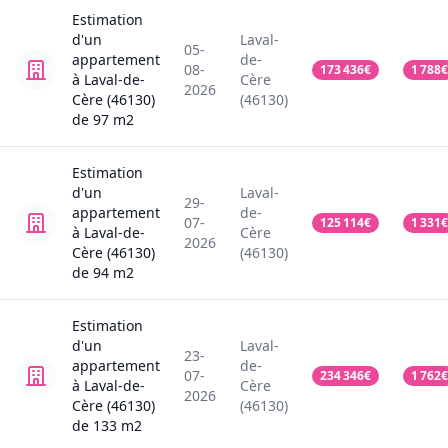
Estimation
d'un
Laval-
05-
appartement
de-
08-
173 436
€
1 788
€
à Laval-de-
Cère
2026
Cère (46130)
(46130)
de
97
m2
Estimation
d'un
Laval-
29-
appartement
de-
07-
125 114
€
1 331
€
à Laval-de-
Cère
2026
Cère (46130)
(46130)
de
94
m2
Estimation
d'un
Laval-
23-
appartement
de-
07-
234 346
€
1 762
€
à Laval-de-
Cère
2026
Cère (46130)
(46130)
de
133
m2