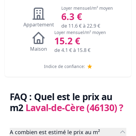
Loyer mensuel/m² moyen
6.3
€
Appartement
de
11.6
€ à
22.9
€
Loyer mensuel/m² moyen
15.2
€
Maison
de
4.1
€ à
15.8
€
Indice de confiance:
FAQ : Quel est le prix au
m2
Laval-de-Cère (46130)
?
A combien est estimé le prix au m²