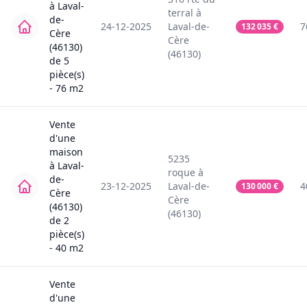
à
Laval-
terral
à
de-
24-12-2025
Laval-de-
7
132 035
€
Cère
Cère
(46130)
(46130)
de
5
pièce(s)
-
76
m2
Vente
d'une
maison
5235
à
Laval-
roque
à
de-
23-12-2025
Laval-de-
4
130 000
€
Cère
Cère
(46130)
(46130)
de
2
pièce(s)
-
40
m2
Vente
d'une