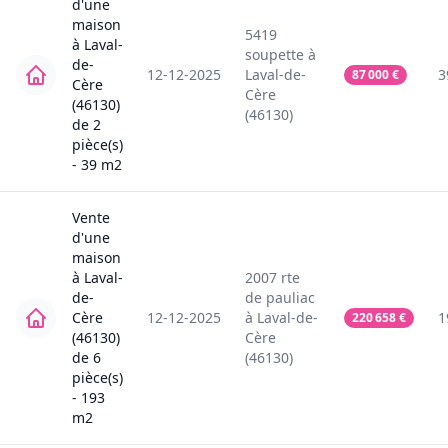
d'une
maison
5419
à
Laval-
soupette
à
de-
12-12-2025
Laval-de-
3
87 000
€
Cère
Cère
(46130)
(46130)
de
2
pièce(s)
-
39
m2
Vente
d'une
maison
à
Laval-
2007
rte
de-
de pauliac
Cère
12-12-2025
à
Laval-de-
1
220 658
€
(46130)
Cère
de
6
(46130)
pièce(s)
-
193
m2