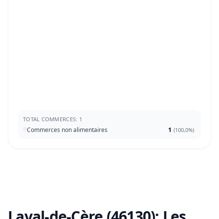
TOTAL COMMERCES: 1
Commerces non alimentaires
1
(
100,0%
)
Laval-de-Cère (46130):
Les