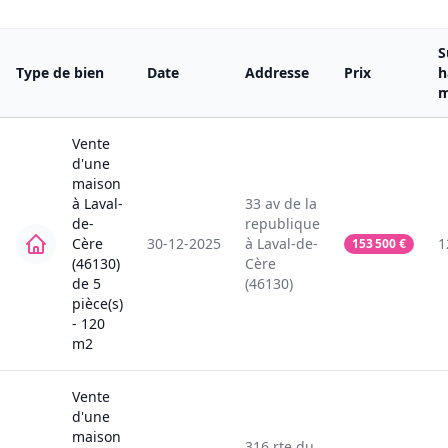
S
Type de bien
Date
Addresse
Prix
h
Vente
d'une
maison
à
Laval-
33
av de la
de-
republique
Cère
30-12-2025
à
Laval-de-
1
153 500
€
(46130)
Cère
de
5
(46130)
pièce(s)
-
120
m2
Vente
d'une
maison
316
rte du