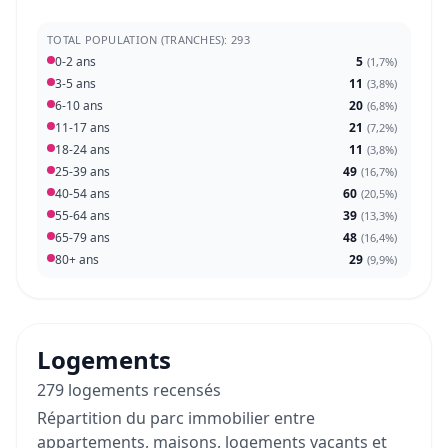
TOTAL POPULATION (TRANCHES): 293
0-2 ans
5
(
1,7%
)
3-5 ans
11
(
3,8%
)
6-10 ans
20
(
6,8%
)
11-17 ans
21
(
7,2%
)
18-24 ans
11
(
3,8%
)
25-39 ans
49
(
16,7%
)
40-54 ans
60
(
20,5%
)
55-64 ans
39
(
13,3%
)
65-79 ans
48
(
16,4%
)
80+ ans
29
(
9,9%
)
Logements
279 logements recensés
Répartition du parc immobilier entre
appartements, maisons, logements vacants et