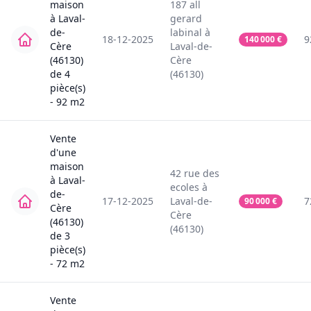
maison
187
all
à
Laval-
gerard
de-
labinal
à
18-12-2025
9
140 000
€
Cère
Laval-de-
(46130)
Cère
de
4
(46130)
pièce(s)
-
92
m2
Vente
d'une
maison
42
rue des
à
Laval-
ecoles
à
de-
17-12-2025
Laval-de-
7
90 000
€
Cère
Cère
(46130)
(46130)
de
3
pièce(s)
-
72
m2
Vente