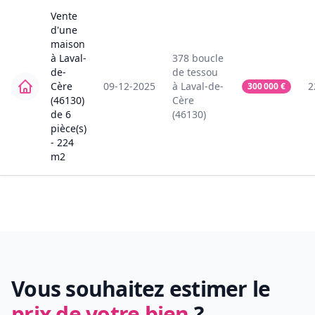
Vente
d'une
maison
à
Laval-
378
boucle
de-
de tessou
Cère
09-12-2025
à
Laval-de-
2
300 000
€
(46130)
Cère
de
6
(46130)
pièce(s)
-
224
m2
Vous souhaitez estimer le
prix de votre bien
?