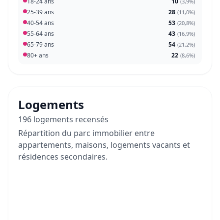
18-24 ans
10
(
3,9%
)
25-39 ans
28
(
11,0%
)
40-54 ans
53
(
20,8%
)
55-64 ans
43
(
16,9%
)
65-79 ans
54
(
21,2%
)
80+ ans
22
(
8,6%
)
Logements
196 logements recensés
Répartition du parc immobilier entre
appartements, maisons, logements vacants et
résidences secondaires.