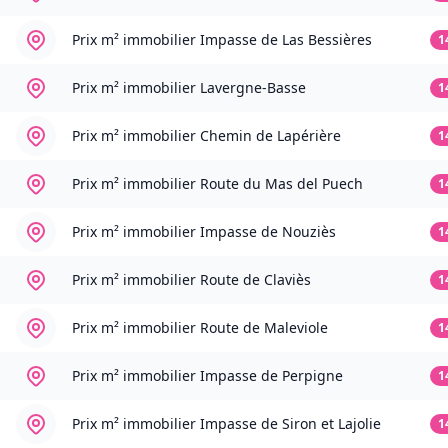
Prix m² immobilier
Impasse de Las Bessières
1
Prix m² immobilier
Lavergne-Basse
1
Prix m² immobilier
Chemin de Lapérière
1
Prix m² immobilier
Route du Mas del Puech
1
Prix m² immobilier
Impasse de Nouziès
1
Prix m² immobilier
Route de Claviès
1
Prix m² immobilier
Route de Maleviole
1
Prix m² immobilier
Impasse de Perpigne
1
Prix m² immobilier
Impasse de Siron et Lajolie
1