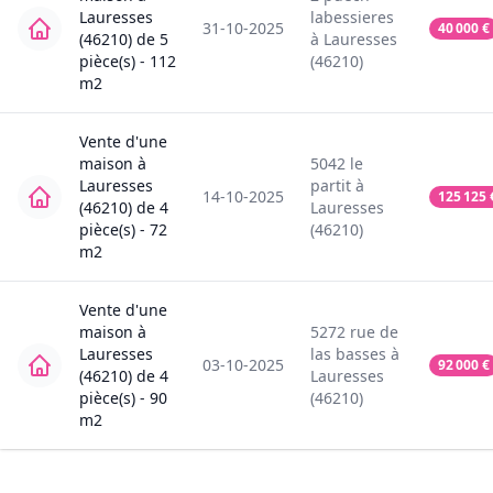
Lauresses
labessieres
31-10-2025
40 000
€
(46210)
de
5
à
Lauresses
pièce(s) -
112
(46210)
m2
Vente
d'une
maison
à
5042
le
Lauresses
partit
à
14-10-2025
125 125
(46210)
de
4
Lauresses
pièce(s) -
72
(46210)
m2
Vente
d'une
maison
à
5272
rue de
Lauresses
las basses
à
03-10-2025
92 000
€
(46210)
de
4
Lauresses
pièce(s) -
90
(46210)
m2