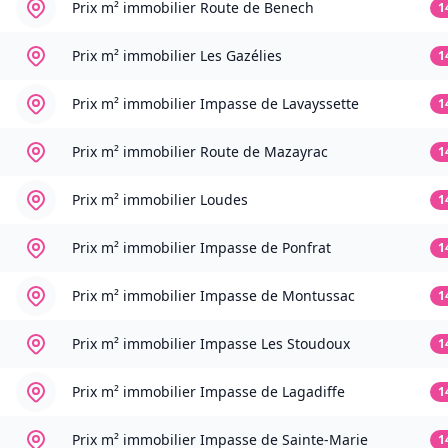
Prix m² immobilier
Route de Benech
1
Prix m² immobilier
Les Gazélies
1
Prix m² immobilier
Impasse de Lavayssette
1
Prix m² immobilier
Route de Mazayrac
1
Prix m² immobilier
Loudes
1
Prix m² immobilier
Impasse de Ponfrat
1
Prix m² immobilier
Impasse de Montussac
1
Prix m² immobilier
Impasse Les Stoudoux
1
Prix m² immobilier
Impasse de Lagadiffe
1
Prix m² immobilier
Impasse de Sainte-Marie
1