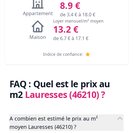
8.9
€
Appartement
de
3.4
€ à
18.0
€
Loyer mensuel/m² moyen
13.2
€
Maison
de
6.7
€ à
17.1
€
Indice de confiance:
FAQ : Quel est le prix au
m2
Lauresses (46210)
?
A combien est estimé le prix au m²
moyen Lauresses (46210) ?