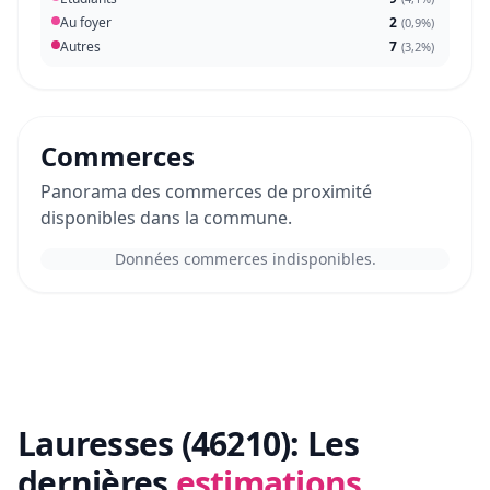
Au foyer
2
(
0,9%
)
Autres
7
(
3,2%
)
Commerces
Panorama des commerces de proximité
disponibles dans la commune.
Données commerces indisponibles.
Lauresses (46210):
Les
dernières
estimations