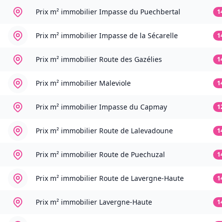
Prix m² immobilier
Impasse du Puechbertal
1
Prix m² immobilier
Impasse de la Sécarelle
1
Prix m² immobilier
Route des Gazélies
1
Prix m² immobilier
Maleviole
1
Prix m² immobilier
Impasse du Capmay
1
Prix m² immobilier
Route de Lalevadoune
1
Prix m² immobilier
Route de Puechuzal
1
Prix m² immobilier
Route de Lavergne-Haute
1
Prix m² immobilier
Lavergne-Haute
1