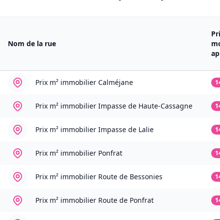
Pr
Nom de la rue
m
ap
Prix m² immobilier
Calméjane
1
Prix m² immobilier
Impasse de Haute-Cassagne
1
Prix m² immobilier
Impasse de Lalie
1
Prix m² immobilier
Ponfrat
1
Prix m² immobilier
Route de Bessonies
1
Prix m² immobilier
Route de Ponfrat
1