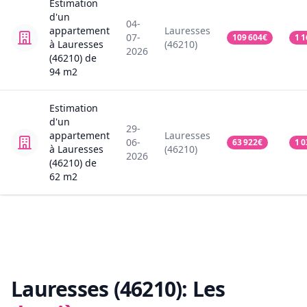
Estimation
d'un
04-
appartement
Lauresses
07-
109 604
€
1 1
à Lauresses
(46210)
2026
(46210)
de
94
m2
Estimation
d'un
29-
appartement
Lauresses
06-
63 922
€
1 0
à Lauresses
(46210)
2026
(46210)
de
62
m2
Lauresses (46210):
Les