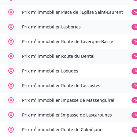
Prix m² immobilier
Place de l'Eglise Saint-Laurent
1
Prix m² immobilier
Lasbories
1
Prix m² immobilier
Route de Lavergne-Basse
1
Prix m² immobilier
Route du Dental
1
Prix m² immobilier
Looudes
1
Prix m² immobilier
Route de Lascostes
1
Prix m² immobilier
Impasse de Massenguiral
1
Prix m² immobilier
Impasse de Lascarounes
1
Prix m² immobilier
Route de Calméjane
1