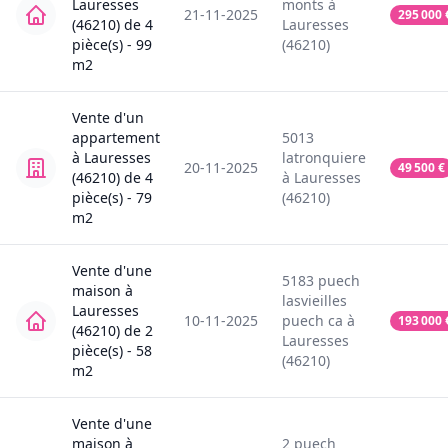
Lauresses
monts
à
21-11-2025
295 000
(46210)
de
4
Lauresses
pièce(s) -
99
(46210)
m2
Vente
d'un
appartement
5013
à
Lauresses
latronquiere
20-11-2025
49 500
€
(46210)
de
4
à
Lauresses
pièce(s) -
79
(46210)
m2
Vente
d'une
5183
puech
maison
à
lasvieilles
Lauresses
10-11-2025
puech ca
à
193 000
(46210)
de
2
Lauresses
pièce(s) -
58
(46210)
m2
Vente
d'une
maison
à
2
puech