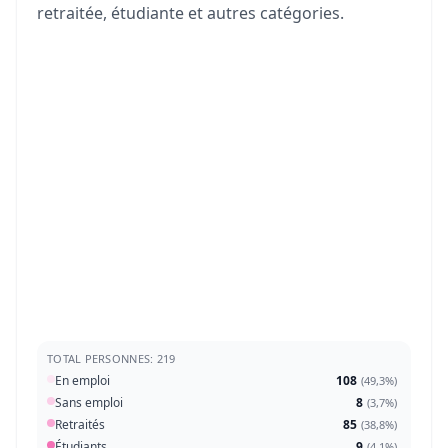
retraitée, étudiante et autres catégories.
TOTAL PERSONNES: 219
En emploi
108
(
49,3%
)
Sans emploi
8
(
3,7%
)
Retraités
85
(
38,8%
)
Étudiants
9
(
4,1%
)