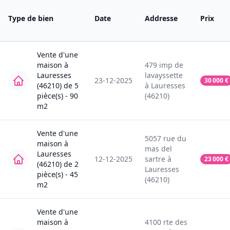
Type de bien
Date
Addresse
Prix
Vente
d'une
maison
à
479
imp de
Lauresses
lavayssette
23-12-2025
30 000
€
(46210)
de
5
à
Lauresses
pièce(s) -
90
(46210)
m2
Vente
d'une
5057
rue du
maison
à
mas del
Lauresses
12-12-2025
sartre
à
23 000
€
(46210)
de
2
Lauresses
pièce(s) -
45
(46210)
m2
Vente
d'une
maison
à
4100
rte des