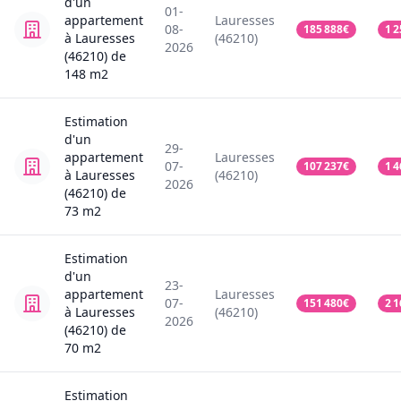
d'un
01-
appartement
Lauresses
08-
185 888
€
1 2
à Lauresses
(46210)
2026
(46210)
de
148
m2
Estimation
d'un
29-
appartement
Lauresses
07-
107 237
€
1 4
à Lauresses
(46210)
2026
(46210)
de
73
m2
Estimation
d'un
23-
appartement
Lauresses
07-
151 480
€
2 1
à Lauresses
(46210)
2026
(46210)
de
70
m2
Estimation