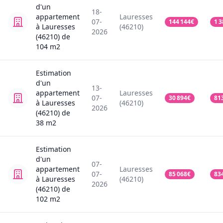
d'un
18-
appartement
Lauresses
07-
144 144
€
1 3
à Lauresses
(46210)
2026
(46210)
de
104
m2
Estimation
d'un
13-
appartement
Lauresses
07-
30 894
€
81
à Lauresses
(46210)
2026
(46210)
de
38
m2
Estimation
d'un
07-
appartement
Lauresses
07-
85 068
€
83
à Lauresses
(46210)
2026
(46210)
de
102
m2