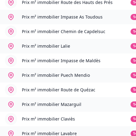
Prix m² immobilier
Route des Hauts des Prés
1
Prix m² immobilier
Impasse As Toudous
1
Prix m² immobilier
Chemin de Capdelsuc
1
Prix m² immobilier
Lalie
1
Prix m² immobilier
Impasse de Maldès
1
Prix m² immobilier
Puech Mendio
1
Prix m² immobilier
Route de Quézac
1
Prix m² immobilier
Mazarguil
1
Prix m² immobilier
Claviès
1
Prix m² immobilier
Lavabre
1