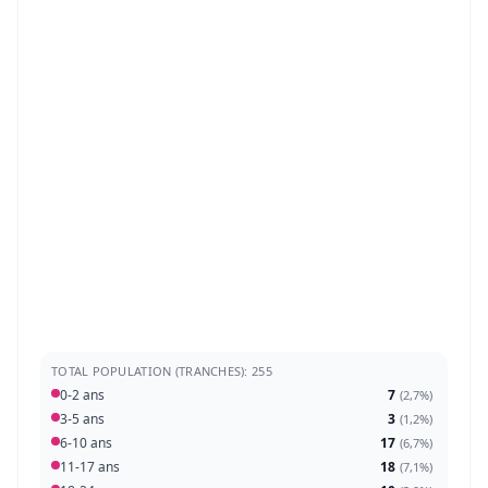
TOTAL POPULATION (TRANCHES): 255
0-2 ans
7
(
2,7%
)
3-5 ans
3
(
1,2%
)
6-10 ans
17
(
6,7%
)
11-17 ans
18
(
7,1%
)