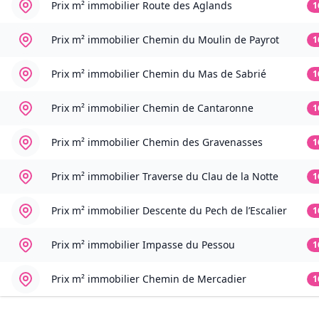
Prix m² immobilier
Route des Aglands
1
Prix m² immobilier
Chemin du Moulin de Payrot
1
Prix m² immobilier
Chemin du Mas de Sabrié
1
Prix m² immobilier
Chemin de Cantaronne
1
Prix m² immobilier
Chemin des Gravenasses
1
Prix m² immobilier
Traverse du Clau de la Notte
1
Prix m² immobilier
Descente du Pech de l’Escalier
1
Prix m² immobilier
Impasse du Pessou
1
Prix m² immobilier
Chemin de Mercadier
1