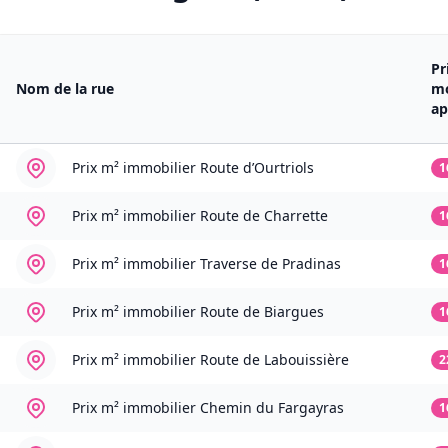
Pr
Nom de la rue
m
ap
Prix m² immobilier
Route d’Ourtriols
1
Prix m² immobilier
Route de Charrette
1
Prix m² immobilier
Traverse de Pradinas
1
Prix m² immobilier
Route de Biargues
1
Prix m² immobilier
Route de Labouissière
2
Prix m² immobilier
Chemin du Fargayras
1