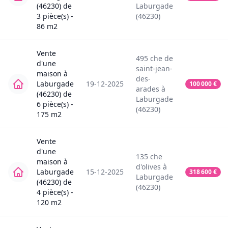
(46230)
de
Laburgade
3
pièce(s) -
(46230)
86
m2
Vente
495
che de
d'une
saint-jean-
maison
à
des-
Laburgade
19-12-2025
100 000
€
arades
à
(46230)
de
Laburgade
6
pièce(s) -
(46230)
175
m2
Vente
d'une
135
che
maison
à
d'olives
à
Laburgade
15-12-2025
318 600
€
Laburgade
(46230)
de
(46230)
4
pièce(s) -
120
m2