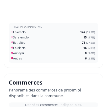
TOTAL PERSONNES: 265
En emploi
147
(
55,5%
)
Sans emploi
15
(
5,7%
)
Retraités
73
(
27,5%
)
Étudiants
16
(
6,0%
)
Au foyer
8
(
3,0%
)
Autres
6
(
2,3%
)
Commerces
Panorama des commerces de proximité
disponibles dans la commune.
Données commerces indisponibles.