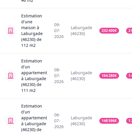
46
m2
Estimation
d'une
09-
maison
à
Laburgade
07-
232 400
€
2 
Laburgade
(46230)
2026
(46230)
de
112
m2
Estimation
d'un
08-
appartement
Laburgade
07-
164 280
€
1 
à Laburgade
(46230)
2026
(46230)
de
111
m2
Estimation
d'un
06-
appartement
Laburgade
07-
148 596
€
1 
à Laburgade
(46230)
2026
(46230)
de