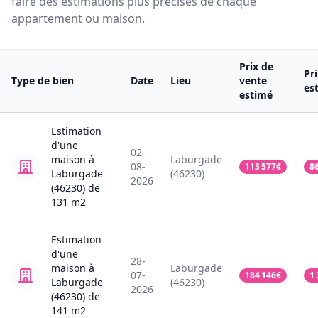
faire des estimations plus précises de chaque
appartement ou maison.
Prix de
Pr
Type de bien
Date
Lieu
vente
es
estimé
Estimation
d'une
02-
maison
à
Laburgade
08-
113 577
€
8
Laburgade
(46230)
2026
(46230)
de
131
m2
Estimation
d'une
28-
maison
à
Laburgade
07-
184 146
€
1 
Laburgade
(46230)
2026
(46230)
de
141
m2