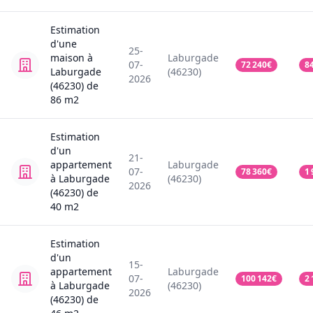
Estimation
d'une
25-
maison
à
Laburgade
07-
72 240
€
8
Laburgade
(46230)
2026
(46230)
de
86
m2
Estimation
d'un
21-
appartement
Laburgade
07-
78 360
€
1 
à Laburgade
(46230)
2026
(46230)
de
40
m2
Estimation
d'un
15-
appartement
Laburgade
07-
100 142
€
2 
à Laburgade
(46230)
2026
(46230)
de