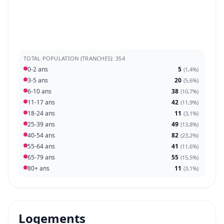
TOTAL POPULATION (TRANCHES): 354
0-2 ans
5
(
1,4%
)
3-5 ans
20
(
5,6%
)
6-10 ans
38
(
10,7%
)
11-17 ans
42
(
11,9%
)
18-24 ans
11
(
3,1%
)
25-39 ans
49
(
13,8%
)
40-54 ans
82
(
23,2%
)
55-64 ans
41
(
11,6%
)
65-79 ans
55
(
15,5%
)
80+ ans
11
(
3,1%
)
Logements