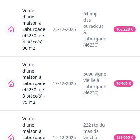
Vente
64
imp
d'une
des
maison
à
ouradous
Laburgade
22-12-2025
162 220
€
à
(46230)
de
Laburgade
4
pièce(s) -
(46230)
90
m2
Vente
d'une
5090
vigne
maison
à
vieille
à
Laburgade
19-12-2025
90 000
€
Laburgade
(46230)
de
(46230)
3
pièce(s) -
75
m2
Vente
d'une
222
rte du
maison
à
mas de
Laburgade
19-12-2025
vinel
à
158 000
€