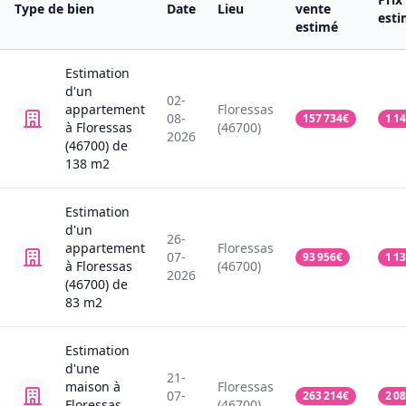
Type de bien
Date
Lieu
vente
est
estimé
Estimation
d'un
02-
appartement
Floressas
08-
157 734
€
1 1
à Floressas
(46700)
2026
(46700)
de
138
m2
Estimation
d'un
26-
appartement
Floressas
07-
93 956
€
1 1
à Floressas
(46700)
2026
(46700)
de
83
m2
Estimation
d'une
21-
maison
à
Floressas
07-
263 214
€
2 0
Floressas
(46700)