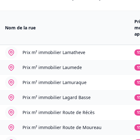
Pr
Nom de la rue
m
ap
Prix m² immobilier
Lamatheve
1
Prix m² immobilier
Laumede
1
Prix m² immobilier
Lamuraque
1
Prix m² immobilier
Lagard Basse
1
Prix m² immobilier
Route de Récès
1
Prix m² immobilier
Route de Moureau
1