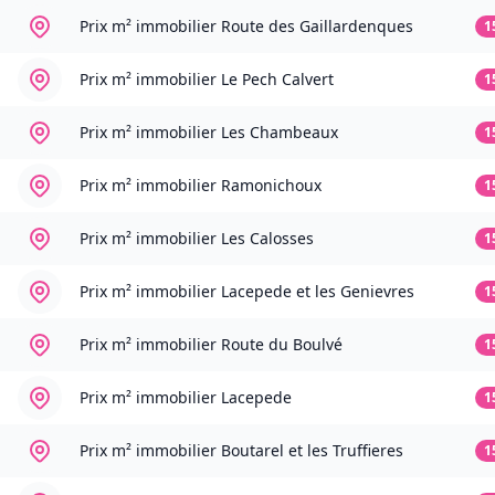
Prix m² immobilier
Route des Gaillardenques
1
Prix m² immobilier
Le Pech Calvert
1
Prix m² immobilier
Les Chambeaux
1
Prix m² immobilier
Ramonichoux
1
Prix m² immobilier
Les Calosses
1
Prix m² immobilier
Lacepede et les Genievres
1
Prix m² immobilier
Route du Boulvé
1
Prix m² immobilier
Lacepede
1
Prix m² immobilier
Boutarel et les Truffieres
1