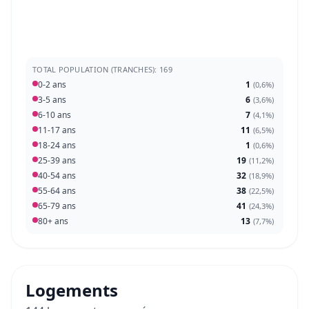
TOTAL POPULATION (TRANCHES): 169
0-2 ans
1
(
0,6%
)
3-5 ans
6
(
3,6%
)
6-10 ans
7
(
4,1%
)
11-17 ans
11
(
6,5%
)
18-24 ans
1
(
0,6%
)
25-39 ans
19
(
11,2%
)
40-54 ans
32
(
18,9%
)
55-64 ans
38
(
22,5%
)
65-79 ans
41
(
24,3%
)
80+ ans
13
(
7,7%
)
Logements