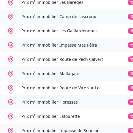
Prix m² immobilier
Les Bareges
1
Prix m² immobilier
Camp de Lascroux
1
Prix m² immobilier
Les Gaillardenques
1
Prix m² immobilier
Impasse Mas Pèira
1
Prix m² immobilier
Route de Pech Calvert
1
Prix m² immobilier
Mallagare
1
Prix m² immobilier
Route de Vire sur Lot
1
Prix m² immobilier
Floressas
1
Prix m² immobilier
Latourette
1
Prix m² immobilier
Impasse de Souillac
1