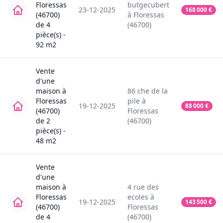
Floressas
butgecubert
23-12-2025
168 000
€
(46700)
à
Floressas
de
4
(46700)
pièce(s) -
92
m2
Vente
d'une
maison
à
86
che de la
Floressas
pile
à
19-12-2025
88 000
€
(46700)
Floressas
de
2
(46700)
pièce(s) -
48
m2
Vente
d'une
maison
à
4
rue des
Floressas
ecoles
à
19-12-2025
143 500
€
(46700)
Floressas
de
4
(46700)