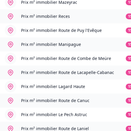
Prix m² immobilier
Mazeyrac
1
Prix m² immobilier
Reces
1
Prix m² immobilier
Route de Puy l'Evêque
1
Prix m² immobilier
Manipague
1
Prix m² immobilier
Route de Combe de Meüre
1
Prix m² immobilier
Route de Lacapelle-Cabanac
1
Prix m² immobilier
Lagard Haute
1
Prix m² immobilier
Route de Canuc
1
Prix m² immobilier
Le Pech Astruc
1
Prix m² immobilier
Route de Laniel
1