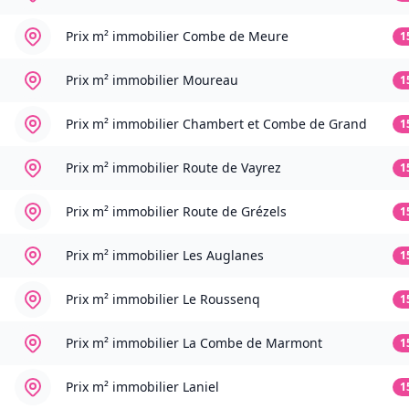
Prix m² immobilier
Combe de Meure
1
Prix m² immobilier
Moureau
1
Prix m² immobilier
Chambert et Combe de Grand
1
Prix m² immobilier
Route de Vayrez
1
Prix m² immobilier
Route de Grézels
1
Prix m² immobilier
Les Auglanes
1
Prix m² immobilier
Le Roussenq
1
Prix m² immobilier
La Combe de Marmont
1
Prix m² immobilier
Laniel
1