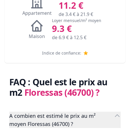
11.2
€
Appartement
de
3.4
€ à
21.9
€
Loyer mensuel/m² moyen
9.3
€
Maison
de
6.9
€ à
12.5
€
Indice de confiance:
FAQ : Quel est le prix au
m2
Floressas (46700)
?
A combien est estimé le prix au m²
moyen Floressas (46700) ?