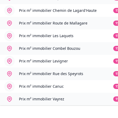
Prix m² immobilier
Chemin de Lagard'Haute
1
Prix m² immobilier
Route de Mallagare
1
Prix m² immobilier
Les Laquets
1
Prix m² immobilier
Combel Bouzou
1
Prix m² immobilier
Levigner
1
Prix m² immobilier
Rue des Speyrots
1
Prix m² immobilier
Canuc
1
Prix m² immobilier
Vayrez
1