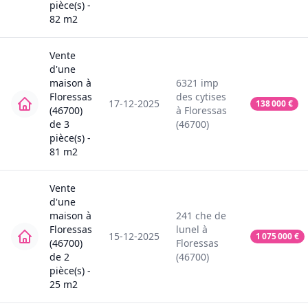
pièce(s) -
82
m2
Vente
d'une
maison
à
6321
imp
Floressas
des cytises
17-12-2025
138 000
€
(46700)
à
Floressas
de
3
(46700)
pièce(s) -
81
m2
Vente
d'une
maison
à
241
che de
Floressas
lunel
à
15-12-2025
1 075 000
€
(46700)
Floressas
de
2
(46700)
pièce(s) -
25
m2