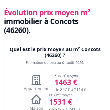
Évolution prix moyen m²
immobilier
à Concots
(46260)
.
Quel est le prix moyen au m²
Concots
(46260)
?
Estimation du prix au
01 août 2026
.
Prix m² moyen
1463
€
Appartement
de
897
€ à
2114
€
Prix m² moyen
1531
€
Maison
de
572
€ à
2415
€