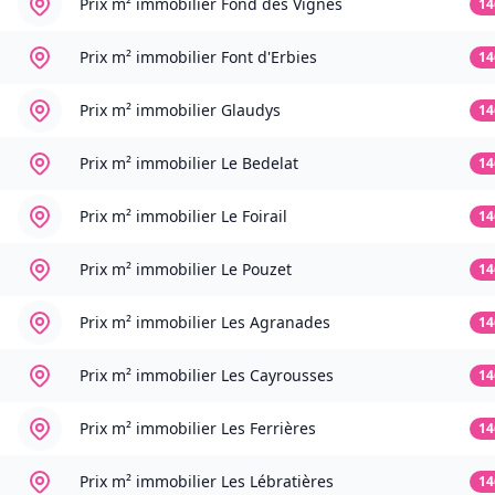
Prix m² immobilier
Fond des Vignes
14
Prix m² immobilier
Font d'Erbies
14
Prix m² immobilier
Glaudys
14
Prix m² immobilier
Le Bedelat
14
Prix m² immobilier
Le Foirail
14
Prix m² immobilier
Le Pouzet
14
Prix m² immobilier
Les Agranades
14
Prix m² immobilier
Les Cayrousses
14
Prix m² immobilier
Les Ferrières
14
Prix m² immobilier
Les Lébratières
14