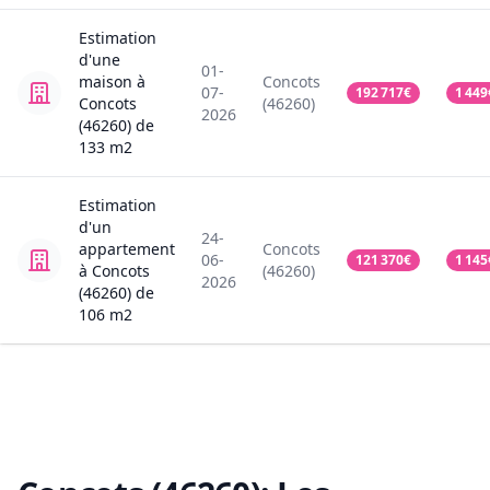
Estimation
d'une
01-
maison
à
Concots
07-
192 717
€
1 449
Concots
(46260)
2026
(46260)
de
133
m2
Estimation
d'un
24-
appartement
Concots
06-
121 370
€
1 145
à Concots
(46260)
2026
(46260)
de
106
m2