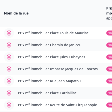
Pri
Nom de la rue
mo
ap
Prix m² immobilier
Place Louis de Mauriac
14
Prix m² immobilier
Chemin de Janicou
14
Prix m² immobilier
Place Jules Cubaynes
14
Prix m² immobilier
Impasse Jacques de Concots
14
Prix m² immobilier
Rue Jean Mapatou
14
Prix m² immobilier
Place Cardaillac
14
Prix m² immobilier
Route de Saint-Cirq Lapopie
14