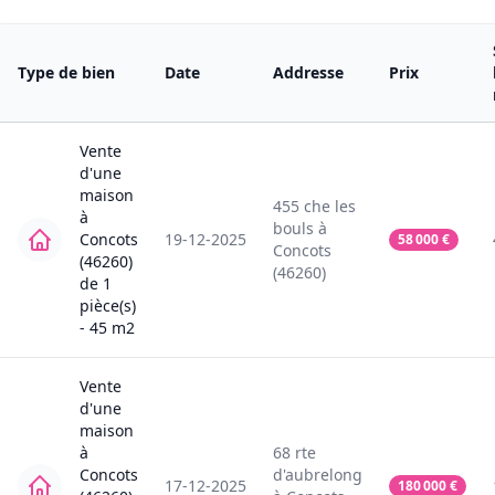
Type de bien
Date
Addresse
Prix
Vente
d'une
maison
455
che les
à
bouls
à
Concots
19-12-2025
58 000
€
Concots
(46260)
(46260)
de
1
pièce(s)
-
45
m2
Vente
d'une
maison
à
68
rte
Concots
d'aubrelong
17-12-2025
180 000
€