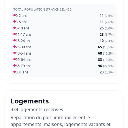
TOTAL POPULATION (TRANCHES): 420
0-2 ans
11
(
2,6%
)
3-5 ans
11
(
2,6%
)
6-10 ans
25
(
6,0%
)
11-17 ans
28
(
6,7%
)
18-24 ans
10
(
2,4%
)
25-39 ans
65
(
15,5%
)
40-54 ans
68
(
16,2%
)
55-64 ans
83
(
19,8%
)
65-79 ans
96
(
22,9%
)
80+ ans
23
(
5,5%
)
Logements
334 logements recensés
Répartition du parc immobilier entre
appartements, maisons, logements vacants et