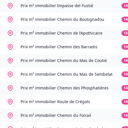
Prix m² immobilier
Impasse del Fustié
14
Prix m² immobilier
Chemin du Boutignadou
14
Prix m² immobilier
Chemin de l’Apothicaire
15
Prix m² immobilier
Chemin des Barradis
14
Prix m² immobilier
Chemin du Mas de Coutié
14
Prix m² immobilier
Chemin du Mas de Sembelat
14
Prix m² immobilier
Chemin des Phosphatières
14
Prix m² immobilier
Route de Crégols
14
Prix m² immobilier
Chemin du Foirail
14