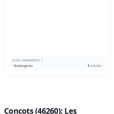
TOTAL COMMERCES: 1
Boulangeries
1
(
100,0%
)
Concots (46260):
Les