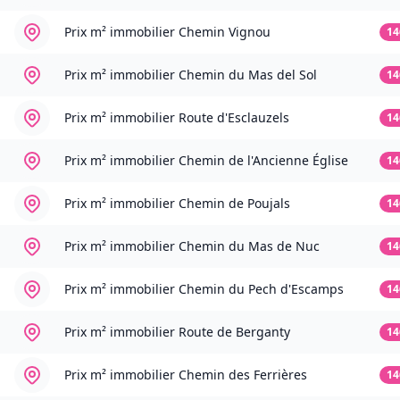
Prix m² immobilier
Chemin Vignou
14
Prix m² immobilier
Chemin du Mas del Sol
14
Prix m² immobilier
Route d'Esclauzels
14
Prix m² immobilier
Chemin de l'Ancienne Église
14
Prix m² immobilier
Chemin de Poujals
14
Prix m² immobilier
Chemin du Mas de Nuc
14
Prix m² immobilier
Chemin du Pech d'Escamps
14
Prix m² immobilier
Route de Berganty
14
Prix m² immobilier
Chemin des Ferrières
14