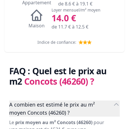
Appartement
de
8.6
€ à
19.1
€
Loyer mensuel/m² moyen
14.0
€
Maison
de
11.7
€ à
12.5
€
Indice de confiance:
FAQ : Quel est le prix au
m2
Concots (46260)
?
A combien est estimé le prix au m²
moyen Concots (46260) ?
Le
prix moyen au m² Concots (46260)
pour