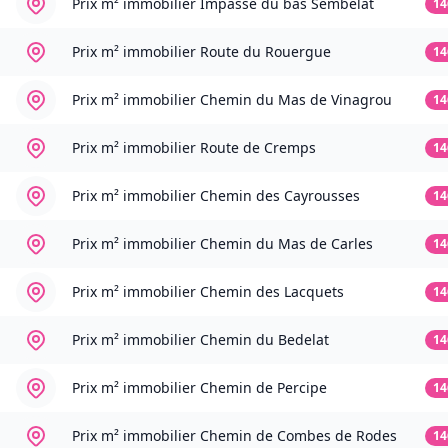
Prix m² immobilier
Impasse du bas Sembelat
14
Prix m² immobilier
Route du Rouergue
14
Prix m² immobilier
Chemin du Mas de Vinagrou
14
Prix m² immobilier
Route de Cremps
14
Prix m² immobilier
Chemin des Cayrousses
14
Prix m² immobilier
Chemin du Mas de Carles
14
Prix m² immobilier
Chemin des Lacquets
14
Prix m² immobilier
Chemin du Bedelat
14
Prix m² immobilier
Chemin de Percipe
14
Prix m² immobilier
Chemin de Combes de Rodes
14