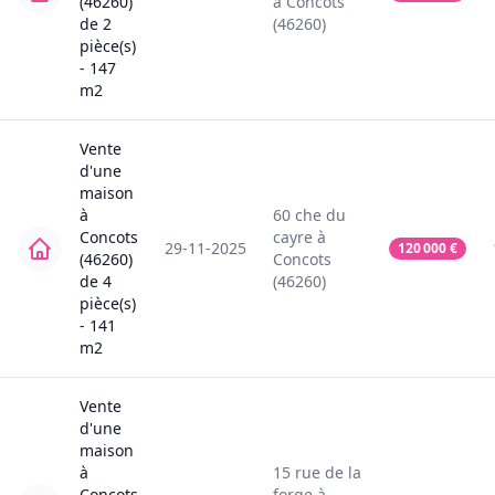
(46260)
à
Concots
de
2
(46260)
pièce(s)
-
147
m2
Vente
d'une
maison
à
60
che du
Concots
cayre
à
29-11-2025
120 000
€
(46260)
Concots
de
4
(46260)
pièce(s)
-
141
m2
Vente
d'une
maison
à
15
rue de la
Concots
forge
à