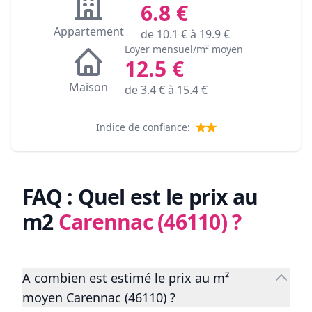
6.8
€
Appartement
de
10.1
€ à
19.9
€
Loyer mensuel/m² moyen
12.5
€
Maison
de
3.4
€ à
15.4
€
Indice de confiance:
FAQ : Quel est le prix au
m2
Carennac (46110)
?
A combien est estimé le prix au m²
moyen Carennac (46110) ?