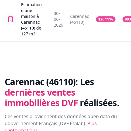
Estimation
d'une
30-
maison
à
Carennac
06-
126 111
€
993
Carennac
(46110)
2026
(46110)
de
127
m2
Carennac (46110):
Les
dernières ventes
immobilières DVF
réalisées.
Ces ventes proviennent des données open data du
gouvernement Français (
DVF Etalab
).
Plus
d'informations