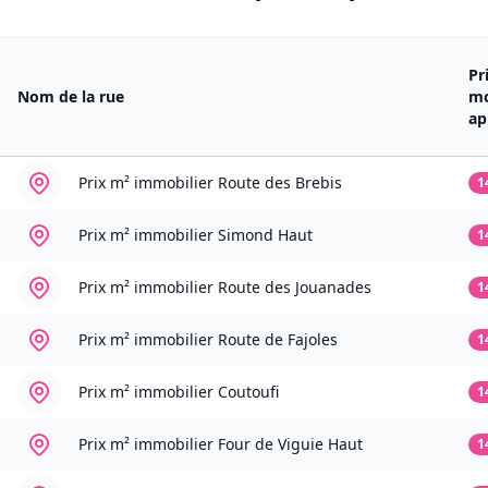
Pr
Nom de la rue
m
ap
Prix m² immobilier
Route des Brebis
1
Prix m² immobilier
Simond Haut
1
Prix m² immobilier
Route des Jouanades
1
Prix m² immobilier
Route de Fajoles
1
Prix m² immobilier
Coutoufi
1
Prix m² immobilier
Four de Viguie Haut
1