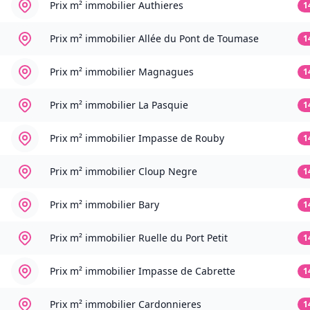
Prix m² immobilier
Authieres
1
Prix m² immobilier
Allée du Pont de Toumase
1
Prix m² immobilier
Magnagues
1
Prix m² immobilier
La Pasquie
1
Prix m² immobilier
Impasse de Rouby
1
Prix m² immobilier
Cloup Negre
1
Prix m² immobilier
Bary
1
Prix m² immobilier
Ruelle du Port Petit
1
Prix m² immobilier
Impasse de Cabrette
1
Prix m² immobilier
Cardonnieres
1