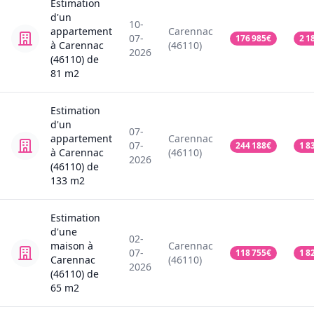
Estimation
d'un
10-
appartement
Carennac
07-
176 985
€
2 1
à Carennac
(46110)
2026
(46110)
de
81
m2
Estimation
d'un
07-
appartement
Carennac
07-
244 188
€
1 8
à Carennac
(46110)
2026
(46110)
de
133
m2
Estimation
d'une
02-
maison
à
Carennac
07-
118 755
€
1 8
Carennac
(46110)
2026
(46110)
de
65
m2