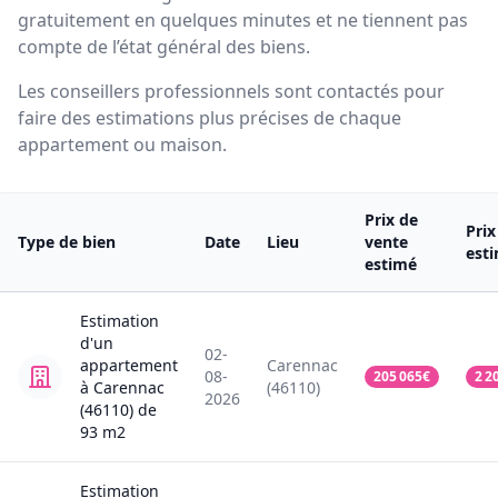
gratuitement en quelques minutes et ne tiennent pas
compte de l’état général des biens.
Les conseillers professionnels sont contactés pour
faire des estimations plus précises de chaque
appartement ou maison.
Prix de
Prix
Type de bien
Date
Lieu
vente
est
estimé
Estimation
d'un
02-
appartement
Carennac
08-
205 065
€
2 2
à Carennac
(46110)
2026
(46110)
de
93
m2
Estimation