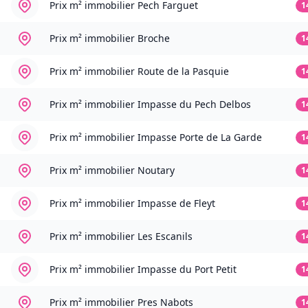
Prix m² immobilier
Pech Farguet
1
Prix m² immobilier
Broche
1
Prix m² immobilier
Route de la Pasquie
1
Prix m² immobilier
Impasse du Pech Delbos
1
Prix m² immobilier
Impasse Porte de La Garde
1
Prix m² immobilier
Noutary
1
Prix m² immobilier
Impasse de Fleyt
1
Prix m² immobilier
Les Escanils
1
Prix m² immobilier
Impasse du Port Petit
1
Prix m² immobilier
Pres Nabots
1