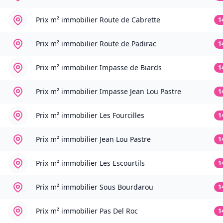
Prix m² immobilier
Route de Cabrette
1
Prix m² immobilier
Route de Padirac
1
Prix m² immobilier
Impasse de Biards
1
Prix m² immobilier
Impasse Jean Lou Pastre
1
Prix m² immobilier
Les Fourcilles
1
Prix m² immobilier
Jean Lou Pastre
1
Prix m² immobilier
Les Escourtils
1
Prix m² immobilier
Sous Bourdarou
1
Prix m² immobilier
Pas Del Roc
1