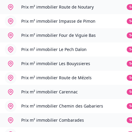
Prix m² immobilier
Route de Noutary
1
Prix m² immobilier
Impasse de Pimon
1
Prix m² immobilier
Four de Viguie Bas
1
Prix m² immobilier
Le Pech Dalon
1
Prix m² immobilier
Les Bouyssieres
1
Prix m² immobilier
Route de Mézels
1
Prix m² immobilier
Carennac
1
Prix m² immobilier
Chemin des Gabariers
1
Prix m² immobilier
Combarades
1