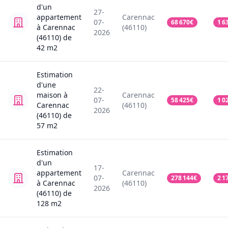
d'un
27-
appartement
Carennac
07-
68 670
€
1 6
à Carennac
(46110)
2026
(46110)
de
42
m2
Estimation
d'une
22-
maison
à
Carennac
07-
58 425
€
1 0
Carennac
(46110)
2026
(46110)
de
57
m2
Estimation
d'un
17-
appartement
Carennac
07-
278 144
€
2 1
à Carennac
(46110)
2026
(46110)
de
128
m2