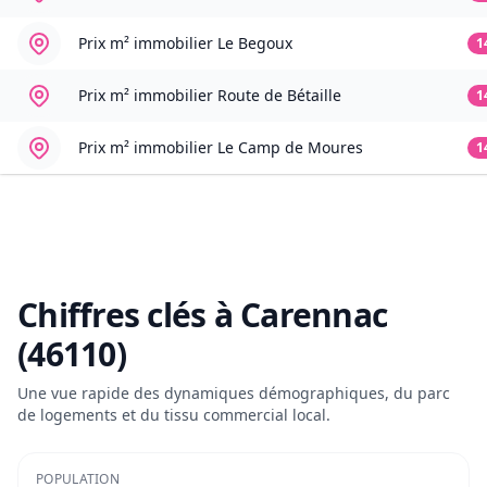
Prix m² immobilier
Le Begoux
1
Prix m² immobilier
Route de Bétaille
1
Prix m² immobilier
Le Camp de Moures
1
Chiffres clés à
Carennac
(46110)
Une vue rapide des dynamiques démographiques, du parc
de logements et du tissu commercial local.
POPULATION