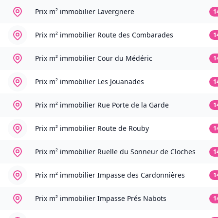
Prix m² immobilier
Lavergnere
1
Prix m² immobilier
Route des Combarades
1
Prix m² immobilier
Cour du Médéric
1
Prix m² immobilier
Les Jouanades
1
Prix m² immobilier
Rue Porte de la Garde
1
Prix m² immobilier
Route de Rouby
1
Prix m² immobilier
Ruelle du Sonneur de Cloches
1
Prix m² immobilier
Impasse des Cardonnières
1
Prix m² immobilier
Impasse Prés Nabots
1