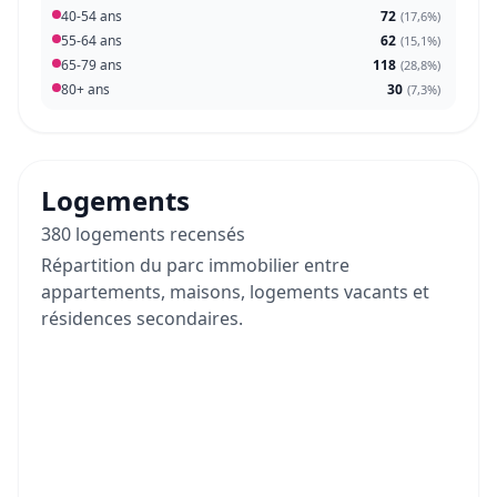
40-54 ans
72
(
17,6%
)
55-64 ans
62
(
15,1%
)
65-79 ans
118
(
28,8%
)
80+ ans
30
(
7,3%
)
Logements
380 logements recensés
Répartition du parc immobilier entre
appartements, maisons, logements vacants et
résidences secondaires.