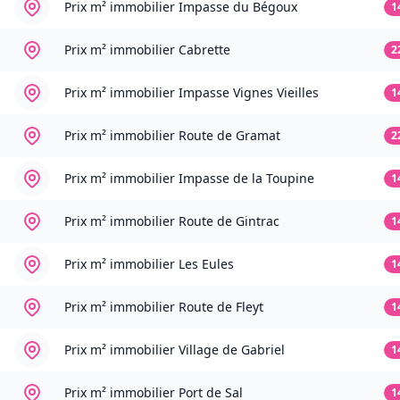
Prix m² immobilier
Impasse du Bégoux
1
Prix m² immobilier
Cabrette
2
Prix m² immobilier
Impasse Vignes Vieilles
1
Prix m² immobilier
Route de Gramat
2
Prix m² immobilier
Impasse de la Toupine
1
Prix m² immobilier
Route de Gintrac
1
Prix m² immobilier
Les Eules
1
Prix m² immobilier
Route de Fleyt
1
Prix m² immobilier
Village de Gabriel
1
Prix m² immobilier
Port de Sal
1