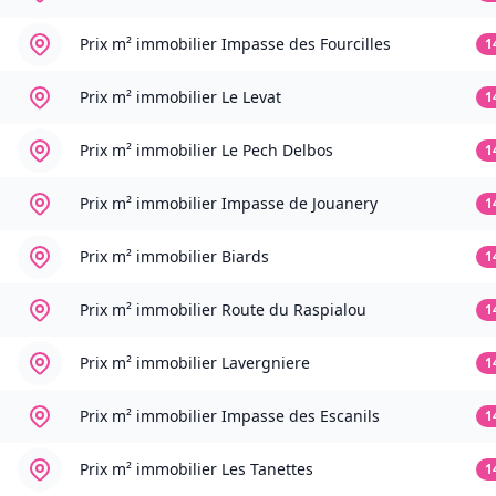
Prix m² immobilier
Impasse des Fourcilles
1
Prix m² immobilier
Le Levat
1
Prix m² immobilier
Le Pech Delbos
1
Prix m² immobilier
Impasse de Jouanery
1
Prix m² immobilier
Biards
1
Prix m² immobilier
Route du Raspialou
1
Prix m² immobilier
Lavergniere
1
Prix m² immobilier
Impasse des Escanils
1
Prix m² immobilier
Les Tanettes
1