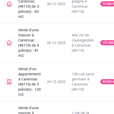
Carennac
plagne
à
30-12-2025
72 500
(46110)
de
3
Carennac
pièce(s) -
63
(46110)
m2
Vente
d'une
maison
à
442
rte de
Carennac
roubegeolles
26-12-2025
155 300
(46110)
de
4
à
Carennac
pièce(s) -
81
(46110)
m2
Vente
d'un
appartement
130
rue saint
à
Carennac
germain
à
24-12-2025
95 000
(46110)
de
5
Carennac
pièce(s) -
120
(46110)
m2
Vente
d'une
maison
à
1
rte de la