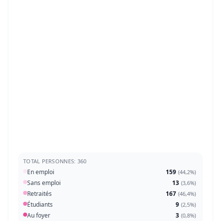
TOTAL PERSONNES: 360
En emploi
159
(
44,2%
)
Sans emploi
13
(
3,6%
)
Retraités
167
(
46,4%
)
Étudiants
9
(
2,5%
)
Au foyer
3
(
0,8%
)