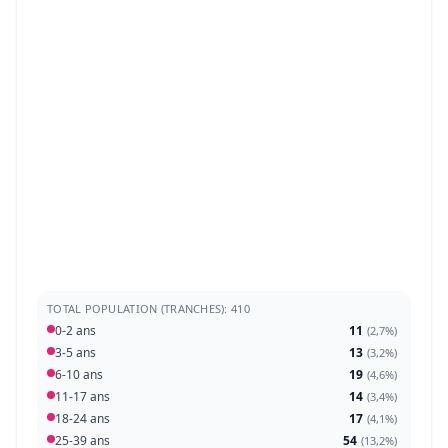
TOTAL POPULATION (TRANCHES): 410
0-2 ans
11
(
2,7%
)
3-5 ans
13
(
3,2%
)
6-10 ans
19
(
4,6%
)
11-17 ans
14
(
3,4%
)
18-24 ans
17
(
4,1%
)
25-39 ans
54
(
13,2%
)