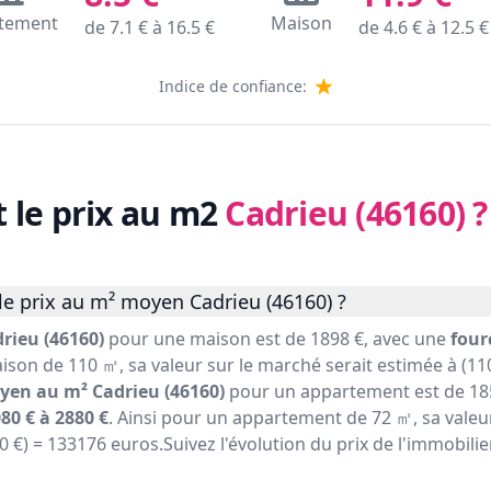
tement
Maison
de
7.1
€ à
16.5
€
de
4.6
€ à
12.5
€
Indice de confiance:
t le prix au m2
Cadrieu (46160)
?
le prix au m² moyen Cadrieu (46160) ?
rieu (46160)
pour une maison est de 1898 €, avec une
four
ison de 110 ㎡, sa valeur sur le marché serait estimée à (110
yen au m² Cadrieu (46160)
pour un appartement est de 185
80 € à 2880 €
. Ainsi pour un appartement de 72 ㎡, sa valeu
50 €) = 133176 euros.Suivez l'évolution du prix de l'immobili