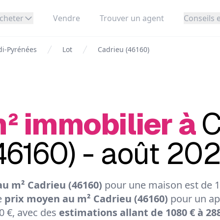
cheter
Vendre
Trouver un agent
Conseils e
di-Pyrénées
Lot
Cadrieu (46160)
m² immobilier à
C
46160) - août 20
u m² Cadrieu (46160)
pour une maison est de 18
e
prix moyen au m² Cadrieu (46160)
pour un ap
0 €, avec des
estimations allant de 1080 € à 28