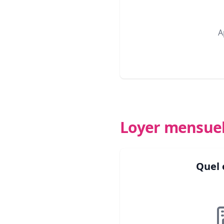
A
Loyer mensue
Quel 