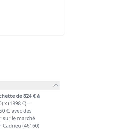
chette de 824 € à
) x (1898 €) =
0 €, avec des
r sur le marché
er Cadrieu (46160)