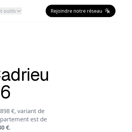
t outils
Rejoindre notre réseau
adrieu
26
98 €, variant de
partement est de
80 €
.