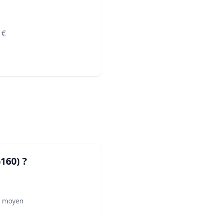
€
6160)
?
² moyen