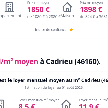
Prix m² moyen
Prix m² moyen
1850
€
1898
€
ppartement
Maison
de
1080
€ à
2880
€
de
824
€ à
3681
Indice de confiance:
l/m² moyen
à Cadrieu (46160)
.
est le loyer mensuel moyen au m²
Cadrieu (4
Estimation du loyer au
01 août 2026
.
Loyer mensuel/m² moyen
Loyer mensuel/m
8.5
€
11.9
€