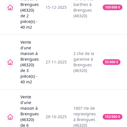
Brengues
barthes
à
15-12-2025
100 000
€
(46320)
Brengues
de
2
(46320)
pièce(s) -
40
m2
Vente
d'une
maison
à
2
che de la
Brengues
garenne
à
27-11-2025
55 000
€
(46320)
Brengues
de
3
(46320)
pièce(s) -
40
m2
Vente
d'une
maison
à
1607
rte de
Brengues
reyrevignes
29-10-2025
152 000
€
(46320)
à
Brengues
de
6
(46320)