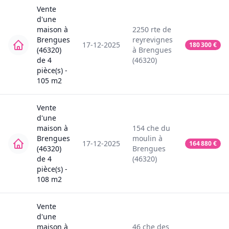
Vente
d'une
maison
à
2250
rte de
Brengues
reyrevignes
17-12-2025
180 300
€
(46320)
à
Brengues
de
4
(46320)
pièce(s) -
105
m2
Vente
d'une
maison
à
154
che du
Brengues
moulin
à
17-12-2025
164 880
€
(46320)
Brengues
de
4
(46320)
pièce(s) -
108
m2
Vente
d'une
maison
à
46
che des