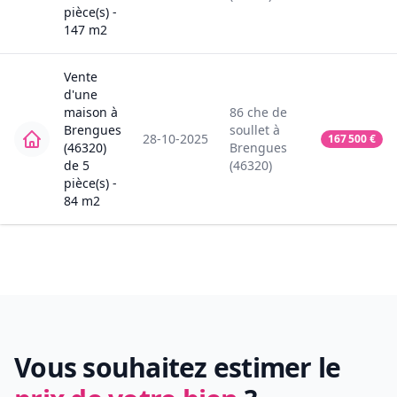
pièce(s) -
147
m2
Vente
d'une
maison
à
86
che de
Brengues
soullet
à
28-10-2025
167 500
€
(46320)
Brengues
de
5
(46320)
pièce(s) -
84
m2
Vous souhaitez estimer le