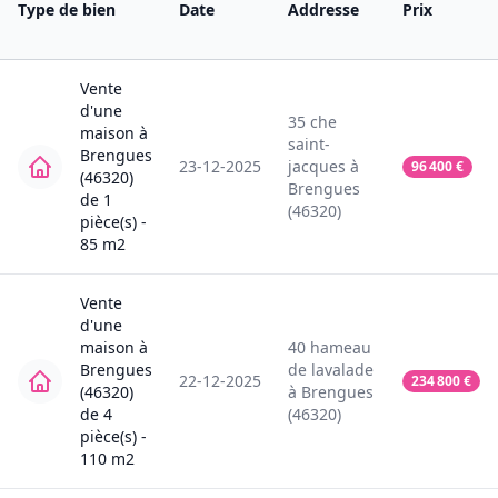
Type de bien
Date
Addresse
Prix
Vente
d'une
35
che
maison
à
saint-
Brengues
23-12-2025
jacques
à
96 400
€
(46320)
Brengues
de
1
(46320)
pièce(s) -
85
m2
Vente
d'une
maison
à
40
hameau
Brengues
de lavalade
22-12-2025
234 800
€
(46320)
à
Brengues
de
4
(46320)
pièce(s) -
110
m2