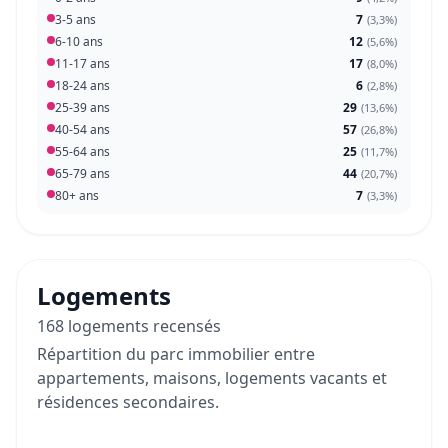
3-5 ans
7
(
3,3%
)
6-10 ans
12
(
5,6%
)
11-17 ans
17
(
8,0%
)
18-24 ans
6
(
2,8%
)
25-39 ans
29
(
13,6%
)
40-54 ans
57
(
26,8%
)
55-64 ans
25
(
11,7%
)
65-79 ans
44
(
20,7%
)
80+ ans
7
(
3,3%
)
Logements
168 logements recensés
Répartition du parc immobilier entre
appartements, maisons, logements vacants et
résidences secondaires.