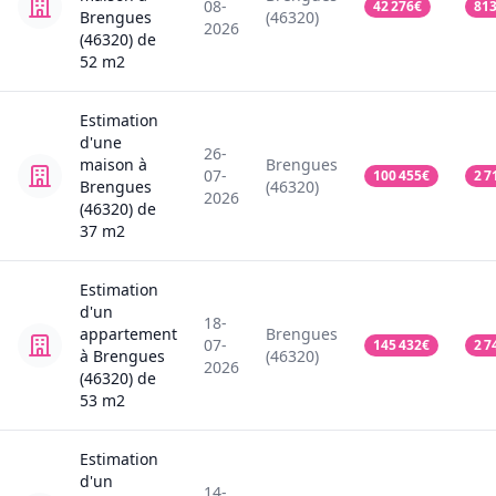
08-
42 276
€
81
Brengues
(46320)
2026
(46320)
de
52
m2
Estimation
d'une
26-
maison
à
Brengues
07-
100 455
€
2 7
Brengues
(46320)
2026
(46320)
de
37
m2
Estimation
d'un
18-
appartement
Brengues
07-
145 432
€
2 7
à Brengues
(46320)
2026
(46320)
de
53
m2
Estimation
d'un
14-