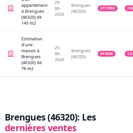
29-
appartement
Brengues
06-
377 290
€
2 6
à Brengues
(46320)
2026
(46320)
de
145
m2
Estimation
d'une
25-
maison
à
Brengues
06-
94 924
€
1 2
Brengues
(46320)
2026
(46320)
de
76
m2
Brengues (46320):
Les
dernières ventes