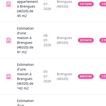
appartement
Brengues
07-
127 620
€
2 8
à Brengues
(46320)
2026
(46320)
de
45
m2
Estimation
d'une
08-
maison
à
Brengues
07-
223 641
€
2 7
Brengues
(46320)
2026
(46320)
de
81
m2
Estimation
d'une
05-
maison
à
Brengues
07-
408 818
€
2 8
Brengues
(46320)
2026
(46320)
de
142
m2
Estimation
d'un