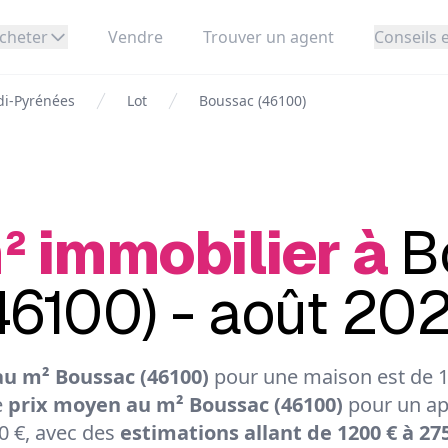
cheter
Vendre
Trouver un agent
Conseils e
di-Pyrénées
Lot
Boussac (46100)
² immobilier à
B
46100) - août 20
u m² Boussac (46100)
pour une maison est de 19
e
prix moyen au m² Boussac (46100)
pour un ap
0 €, avec des
estimations allant de 1200 € à 27