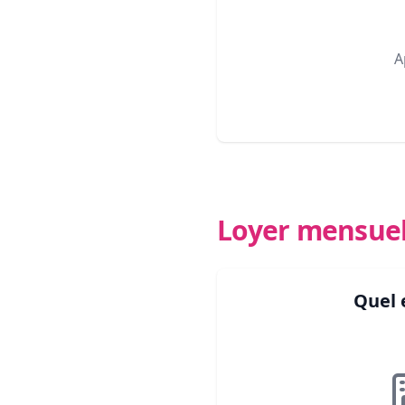
A
Loyer mensue
Quel 