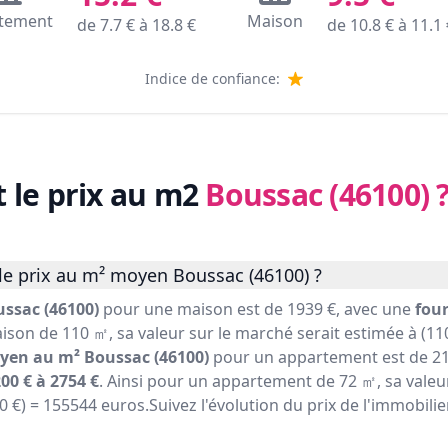
tement
Maison
de
7.7
€ à
18.8
€
de
10.8
€ à
11.1
Indice de confiance:
t le prix au m2
Boussac (46100)
le prix au m² moyen Boussac (46100) ?
ssac (46100)
pour une maison est de 1939 €, avec une
four
ison de 110 ㎡, sa valeur sur le marché serait estimée à (110
yen au m² Boussac (46100)
pour un appartement est de 21
00 € à 2754 €
. Ainsi pour un appartement de 72 ㎡, sa valeu
60 €) = 155544 euros.Suivez l'évolution du prix de l'immobili