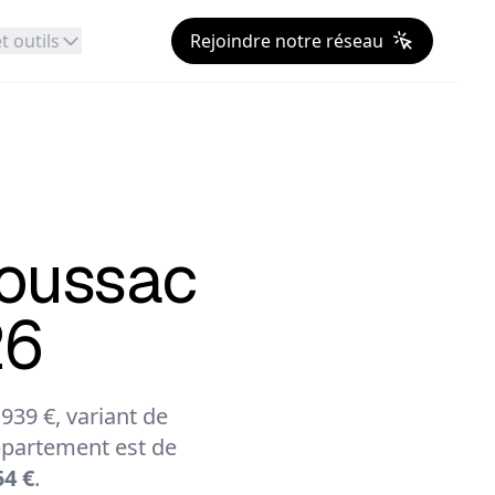
t outils
Rejoindre notre réseau
oussac
26
39 €, variant de
partement est de
54 €
.