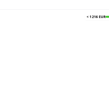
<
1 216 EUR