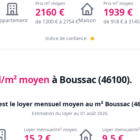
Prix m² moyen
Prix m² moyen
2160
€
1939
€
ppartement
Maison
de
1200
€ à
2754
€
de
918
€ à
3145
Indice de confiance:
l/m² moyen
à Boussac (46100)
.
est le loyer mensuel moyen au m²
Boussac (4
Estimation du loyer au
01 août 2026
.
Loyer mensuel/m² moyen
Loyer mensuel/m
15.2
€
9.5
€