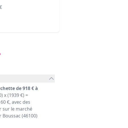
€
?
chette de 918 € à
) x (1939 €) =
60 €, avec des
r sur le marché
er Boussac (46100)