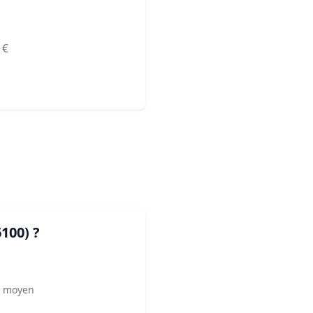
€
6100)
?
² moyen