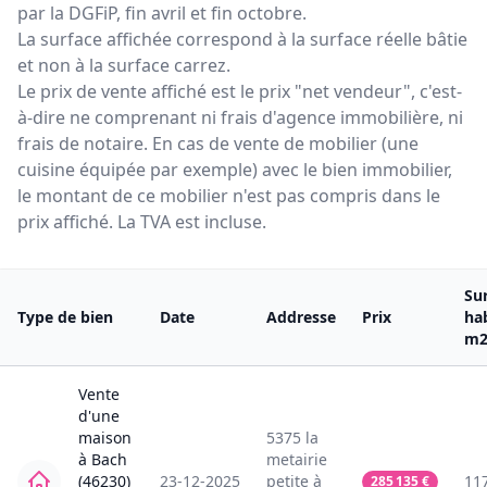
par la DGFiP, fin avril et fin octobre.
La surface affichée correspond à la surface réelle bâtie
et non à la surface carrez.
Le prix de vente affiché est le prix "net vendeur", c'est-
à-dire ne comprenant ni frais d'agence immobilière, ni
frais de notaire. En cas de vente de mobilier (une
cuisine équipée par exemple) avec le bien immobilier,
le montant de ce mobilier n'est pas compris dans le
prix affiché. La TVA est incluse.
Su
Type de bien
Date
Addresse
Prix
ha
m
Vente
d'une
maison
5375
la
à
Bach
metairie
(46230)
23-12-2025
petite
à
11
285 135
€