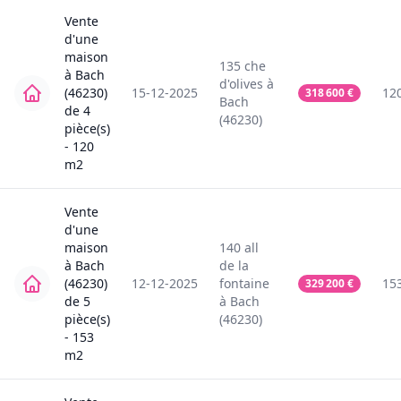
Vente
d'une
maison
135
che
à
Bach
d'olives
à
(46230)
15-12-2025
12
318 600
€
Bach
de
4
(46230)
pièce(s)
-
120
m2
Vente
d'une
maison
140
all
à
Bach
de la
(46230)
12-12-2025
fontaine
15
329 200
€
de
5
à
Bach
pièce(s)
(46230)
-
153
m2