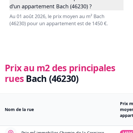
d'un appartement Bach (46230) ?
Au 01 août 2026, le prix moyen au m² Bach
(46230) pour un appartement est de 1450 €.
Prix au m2 des principales
rues
Bach (46230)
Prix 
Nom de la rue
moye
appar
Prix m² immobilier
Chemin de la Corniere
1450€