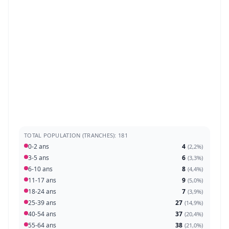
TOTAL POPULATION (TRANCHES): 181
0-2 ans
4
(
2,2%
)
3-5 ans
6
(
3,3%
)
6-10 ans
8
(
4,4%
)
11-17 ans
9
(
5,0%
)
18-24 ans
7
(
3,9%
)
25-39 ans
27
(
14,9%
)
40-54 ans
37
(
20,4%
)
55-64 ans
38
(
21,0%
)