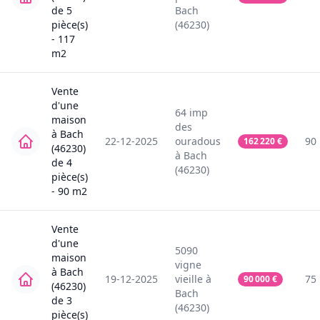
de
5
Bach
pièce(s)
(46230)
-
117
m2
Vente
d'une
64
imp
maison
des
à
Bach
22-12-2025
ouradous
90
162 220
€
(46230)
à
Bach
de
4
(46230)
pièce(s)
-
90
m2
Vente
d'une
5090
maison
vigne
à
Bach
19-12-2025
vieille
à
75
90 000
€
(46230)
Bach
de
3
(46230)
pièce(s)