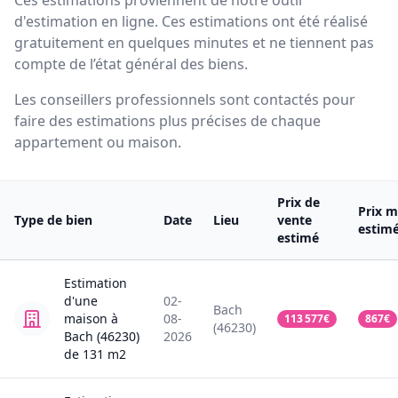
Ces estimations proviennent de notre outil
d'estimation en ligne. Ces estimations ont été réalisé
gratuitement en quelques minutes et ne tiennent pas
compte de l’état général des biens.
Les conseillers professionnels sont contactés pour
faire des estimations plus précises de chaque
appartement ou maison.
Prix de
Prix m
Type de bien
Date
Lieu
vente
estim
estimé
Estimation
d'une
02-
Bach
maison
à
08-
113 577
€
867
€
(46230)
Bach (46230)
2026
de
131
m2