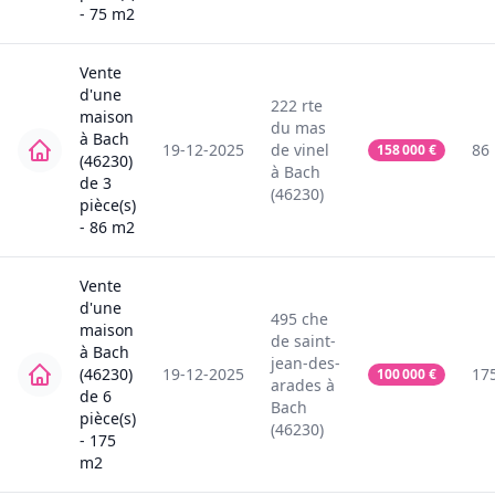
-
75
m2
Vente
d'une
222
rte
maison
du mas
à
Bach
19-12-2025
de vinel
86
158 000
€
(46230)
à
Bach
de
3
(46230)
pièce(s)
-
86
m2
Vente
d'une
495
che
maison
de saint-
à
Bach
jean-des-
(46230)
19-12-2025
17
100 000
€
arades
à
de
6
Bach
pièce(s)
(46230)
-
175
m2