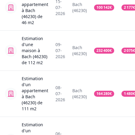
15-
appartement
Bach
07-
100 142
€
2 177
€
à Bach
(46230)
2026
(46230)
de
46
m2
Estimation
d'une
09-
Bach
maison
à
07-
232 400
€
2 075
€
(46230)
Bach (46230)
2026
de
112
m2
Estimation
d'un
08-
appartement
Bach
07-
164 280
€
1 480
€
à Bach
(46230)
2026
(46230)
de
111
m2
Estimation
d'un
06-