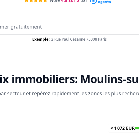
Noté
4.8
sur 5
par
Exemple :
2 Rue Paul Cézanne 75008 Paris
ix immobiliers:
Moulins-su
 par secteur et repérez rapidement les zones les plus reche
<
1 072 EUR