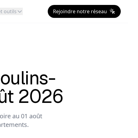
t outils
Rejoindre notre réseau
oulins-
oût 2026
oire au 01 août
artements.