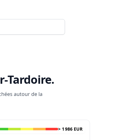
r-Tardoire
.
rchées autour de la
>
1 986 EUR