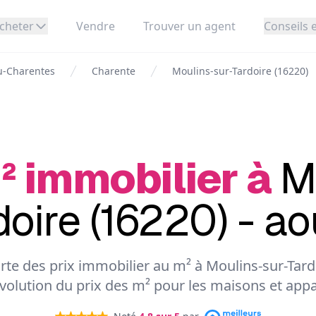
cheter
Vendre
Trouver un agent
Conseils e
u-Charentes
Charente
Moulins-sur-Tardoire (16220)
² immobilier à
M
doire (16220) - a
carte des prix immobilier au m² à Moulins-sur-Tard
'évolution du prix des m² pour les maisons et app