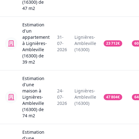
(16300)
de
47
m2
Estimation
d'un
appartement
31-
Lignières-
à Lignières-
07-
Ambleville
23 712
€
60
Ambleville
2026
(16300)
(16300)
de
39
m2
Estimation
d'une
maison
à
24-
Lignières-
Lignières-
07-
Ambleville
47 804
€
64
Ambleville
2026
(16300)
(16300)
de
74
m2
Estimation
d'une