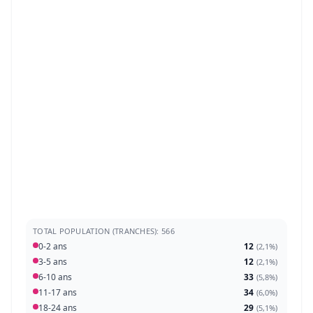
TOTAL POPULATION (TRANCHES): 566
0-2 ans
12
(
2,1%
)
3-5 ans
12
(
2,1%
)
6-10 ans
33
(
5,8%
)
11-17 ans
34
(
6,0%
)
18-24 ans
29
(
5,1%
)