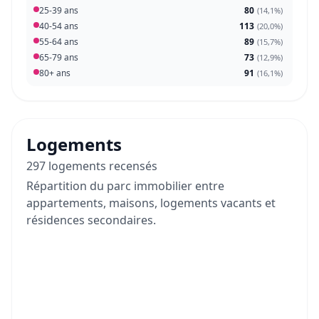
25-39 ans
80
(
14,1%
)
40-54 ans
113
(
20,0%
)
55-64 ans
89
(
15,7%
)
65-79 ans
73
(
12,9%
)
80+ ans
91
(
16,1%
)
Logements
297 logements recensés
Répartition du parc immobilier entre
appartements, maisons, logements vacants et
résidences secondaires.