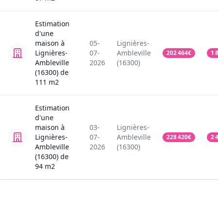
Estimation
d'une
maison
à
05-
Lignières-
Lignières-
07-
Ambleville
202 464
€
1 
Ambleville
2026
(16300)
(16300)
de
111
m2
Estimation
d'une
maison
à
03-
Lignières-
Lignières-
07-
Ambleville
228 420
€
2 
Ambleville
2026
(16300)
(16300)
de
94
m2