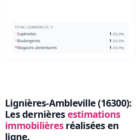
TOTAL COMMERCES: 3
Supérettes
1
(
33,3%
)
Boulangeries
1
(
33,3%
)
Magasins alimentaires
1
(
33,3%
)
Lignières-Ambleville (16300):
Les dernières
estimations
immobilières
réalisées en
ligne.