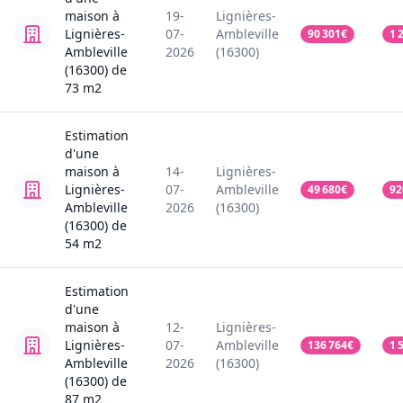
maison
à
19-
Lignières-
Lignières-
07-
Ambleville
90 301
€
1 
Ambleville
2026
(16300)
(16300)
de
73
m2
Estimation
d'une
maison
à
14-
Lignières-
Lignières-
07-
Ambleville
49 680
€
92
Ambleville
2026
(16300)
(16300)
de
54
m2
Estimation
d'une
maison
à
12-
Lignières-
Lignières-
07-
Ambleville
136 764
€
1 
Ambleville
2026
(16300)
(16300)
de
87
m2