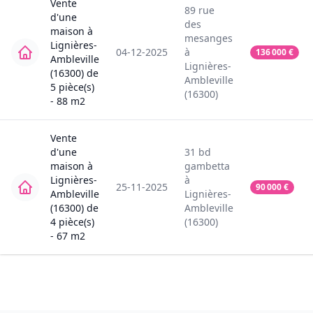
Vente
89
rue
d'une
des
maison
à
mesanges
Lignières-
04-12-2025
à
136 000
€
Ambleville
Lignières-
(16300)
de
Ambleville
5
pièce(s)
(16300)
-
88
m2
Vente
d'une
31
bd
maison
à
gambetta
Lignières-
à
25-11-2025
90 000
€
Ambleville
Lignières-
(16300)
de
Ambleville
4
pièce(s)
(16300)
-
67
m2