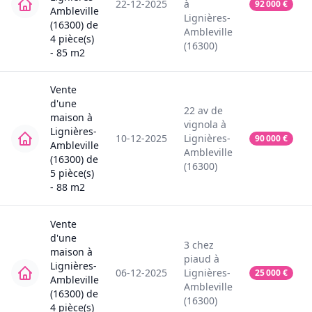
22-12-2025
à
92 000
€
Ambleville
Lignières-
(16300)
de
Ambleville
4
pièce(s)
(16300)
-
85
m2
Vente
d'une
22
av de
maison
à
vignola
à
Lignières-
10-12-2025
Lignières-
90 000
€
Ambleville
Ambleville
(16300)
de
(16300)
5
pièce(s)
-
88
m2
Vente
d'une
3
chez
maison
à
piaud
à
Lignières-
06-12-2025
Lignières-
25 000
€
Ambleville
Ambleville
(16300)
de
(16300)
4
pièce(s)