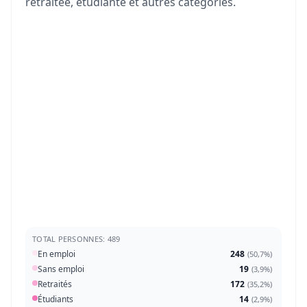
retraitée, étudiante et autres catégories.
TOTAL PERSONNES: 489
En emploi
248
(
50,7%
)
Sans emploi
19
(
3,9%
)
Retraités
172
(
35,2%
)
Étudiants
14
(
2,9%
)