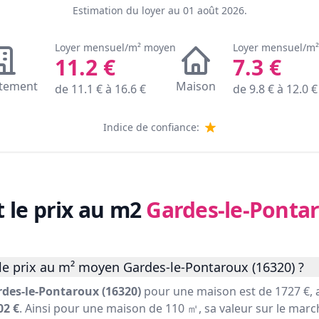
Estimation du loyer au
01 août 2026
.
Loyer mensuel/m² moyen
Loyer mensuel/m
11.2
€
7.3
€
tement
Maison
de
11.1
€ à
16.6
€
de
9.8
€ à
12.0
€
Indice de confiance:
t le prix au m2
Gardes-le-Pontar
le prix au m² moyen Gardes-le-Pontaroux (16320) ?
des-le-Pontaroux (16320)
pour une maison est de 1727 €, 
02 €
. Ainsi pour une maison de 110 ㎡, sa valeur sur le marc