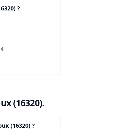
16320)
?
€
ux (16320)
.
oux (16320)
?