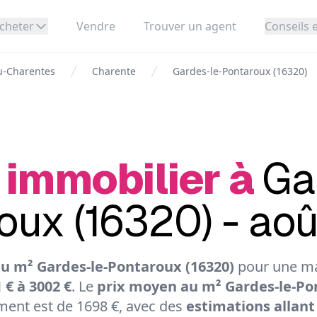
cheter
Vendre
Trouver un agent
Conseils e
u-Charentes
Charente
Gardes-le-Pontaroux (16320)
 immobilier à
Ga
oux (16320) - ao
u m² Gardes-le-Pontaroux (16320)
pour une ma
 € à 3002 €
. Le
prix moyen au m² Gardes-le-Po
ent est de 1698 €, avec des
estimations allant