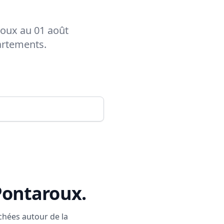
roux au 01 août
artements.
Pontaroux
.
rchées autour de la