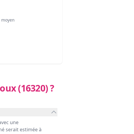
² moyen
oux (16320)
?
avec une
hé serait estimée à