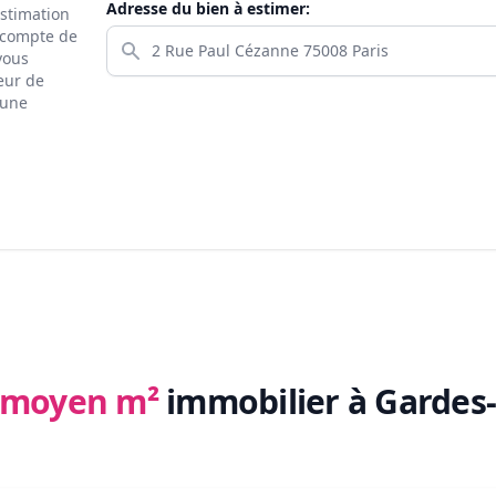
Adresse du bien à estimer:
estimation
s compte de
 vous
eur de
 une
x moyen m²
immobilier
à Gardes