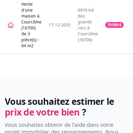
Vente
d'une
6916
bd
maison
à
des
Courcôme
grands
17-12-2025
79 500
€
(16700)
rocs
à
de
3
Courcôme
pièce(s) -
(16700)
64
m2
Vous souhaitez estimer le
prix de votre bien
?
Vous souhaitez obtenir de l'aide dans votre
projet immobilier, des renseignements. Nous