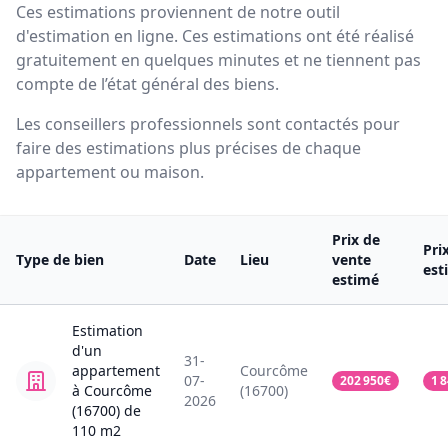
Ces estimations proviennent de notre outil
d'estimation en ligne. Ces estimations ont été réalisé
gratuitement en quelques minutes et ne tiennent pas
compte de l’état général des biens.
Les conseillers professionnels sont contactés pour
faire des estimations plus précises de chaque
appartement ou maison.
Prix de
Pri
Type de bien
Date
Lieu
vente
est
estimé
Estimation
d'un
31-
appartement
Courcôme
07-
202 950
€
1 
à Courcôme
(16700)
2026
(16700)
de
110
m2