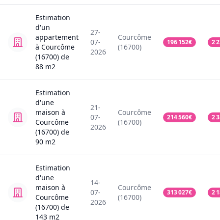
Estimation
d'un
27-
appartement
Courcôme
07-
196 152
€
2 
à Courcôme
(16700)
2026
(16700)
de
88
m2
Estimation
d'une
21-
maison
à
Courcôme
07-
214 560
€
2 
Courcôme
(16700)
2026
(16700)
de
90
m2
Estimation
d'une
14-
maison
à
Courcôme
07-
313 027
€
2 
Courcôme
(16700)
2026
(16700)
de
143
m2