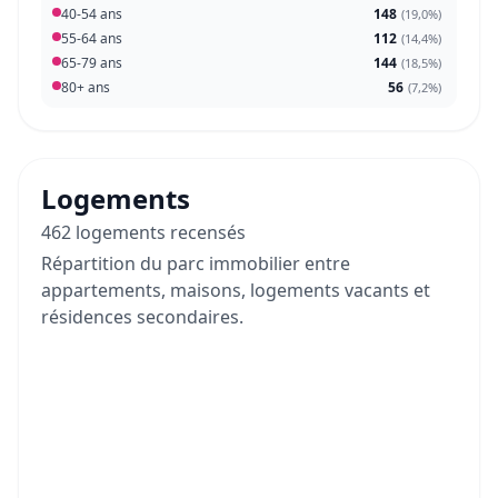
40-54 ans
148
(
19,0%
)
55-64 ans
112
(
14,4%
)
65-79 ans
144
(
18,5%
)
80+ ans
56
(
7,2%
)
Logements
462 logements recensés
Répartition du parc immobilier entre
appartements, maisons, logements vacants et
résidences secondaires.