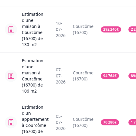
Estimation
d'une
10-
maison
à
Courcôme
07-
292 240
€
2 
Courcôme
(16700)
2026
(16700)
de
130
m2
Estimation
d'une
07-
maison
à
Courcôme
07-
94 764
€
89
Courcôme
(16700)
2026
(16700)
de
106
m2
Estimation
d'un
05-
appartement
Courcôme
07-
70 280
€
1 
à Courcôme
(16700)
2026
(16700)
de