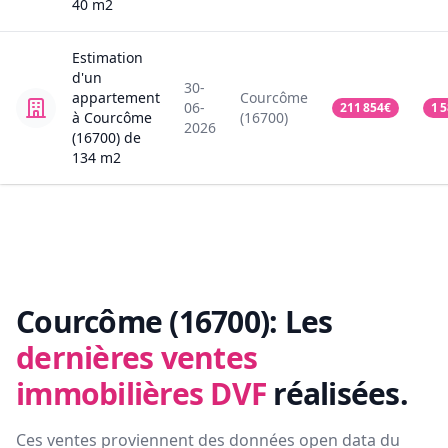
40
m2
Estimation
d'un
30-
appartement
Courcôme
06-
211 854
€
1 
à Courcôme
(16700)
2026
(16700)
de
134
m2
Courcôme (16700):
Les
dernières ventes
immobilières DVF
réalisées.
Ces ventes proviennent des données open data du