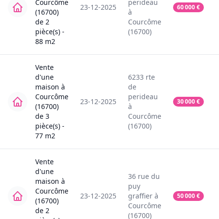
Courcôme
perideau
23-12-2025
60 000
€
(16700)
à
de
2
Courcôme
pièce(s) -
(16700)
88
m2
Vente
d'une
6233
rte
maison
à
de
Courcôme
perideau
23-12-2025
30 000
€
(16700)
à
de
3
Courcôme
pièce(s) -
(16700)
77
m2
Vente
d'une
36
rue du
maison
à
puy
Courcôme
23-12-2025
graffier
à
50 000
€
(16700)
Courcôme
de
2
(16700)