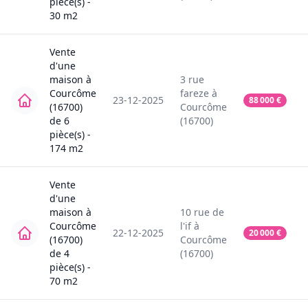
pièce(s) -
30
m2
Vente
d'une
maison
à
3
rue
Courcôme
fareze
à
23-12-2025
88 000
€
(16700)
Courcôme
de
6
(16700)
pièce(s) -
174
m2
Vente
d'une
maison
à
10
rue de
Courcôme
l'if
à
22-12-2025
20 000
€
(16700)
Courcôme
de
4
(16700)
pièce(s) -
70
m2