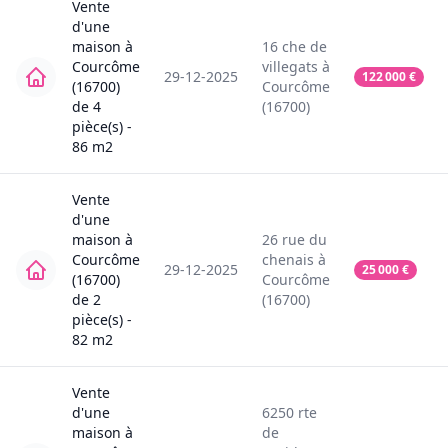
Vente
d'une
maison
à
16
che de
Courcôme
villegats
à
29-12-2025
122 000
€
(16700)
Courcôme
de
4
(16700)
pièce(s) -
86
m2
Vente
d'une
maison
à
26
rue du
Courcôme
chenais
à
29-12-2025
25 000
€
(16700)
Courcôme
de
2
(16700)
pièce(s) -
82
m2
Vente
d'une
6250
rte
maison
à
de