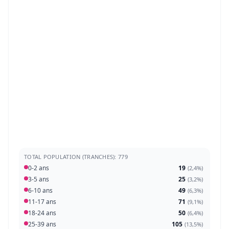
TOTAL POPULATION (TRANCHES): 779
0-2 ans
19
(
2,4%
)
3-5 ans
25
(
3,2%
)
6-10 ans
49
(
6,3%
)
11-17 ans
71
(
9,1%
)
18-24 ans
50
(
6,4%
)
25-39 ans
105
(
13,5%
)