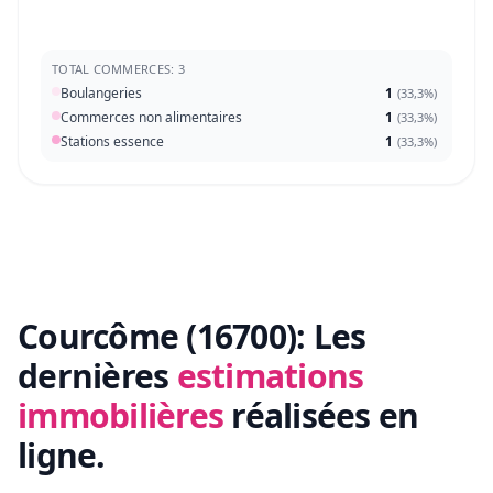
TOTAL COMMERCES: 3
Boulangeries
1
(
33,3%
)
Commerces non alimentaires
1
(
33,3%
)
Stations essence
1
(
33,3%
)
Courcôme (16700):
Les
dernières
estimations
immobilières
réalisées en
ligne.